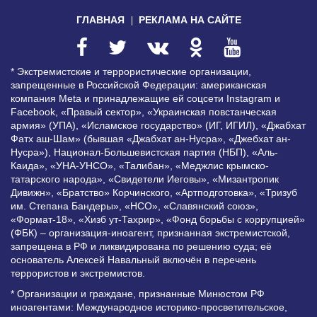
ГЛАВНАЯ
РЕКЛАМА НА САЙТЕ
* Экстремистские и террористические организации,
запрещенные в Российской Федерации: американская
компания Meta и принадлежащие ей соцсети Instagram и
Facebook, «Правый сектор», «Украинская повстанческая
армия» (УПА), «Исламское государство» (ИГ, ИГИЛ), «Джабхат
Фатх аш-Шам» (бывшая «Джабхат ан-Нусра», «Джебхат ан-
Нусра»), Национал-Большевистская партия (НБП), «Аль-
Каида», «УНА-УНСО», «Талибан», «Меджлис крымско-
татарского народа», «Свидетели Иеговы», «Мизантропик
Дивижн», «Братство» Корчинского, «Артподготовка», «Тризуб
им. Степана Бандеры», «НСО», «Славянский союз»,
«Формат-18», «Хизб ут-Тахрир», «Фонд борьбы с коррупцией»
(ФБК) – организация-иноагент, признанная экстремистской,
запрещена в РФ и ликвидирована по решению суда; её
основатель Алексей Навальный включён в перечень
террористов и экстремистов.
* Организации и граждане, признанные Минюстом РФ
иноагентами: Международное историко-просветительское,