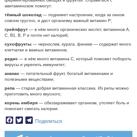
ферментированных овощах и фруктах. Справиться с
авитаминозом помогут:
тёмный шоколад
— поднимет настроение, когда за окном
совсем грустно, и даст организму важный витамин P;
грейпфрут
— в нём много органических кислот, витаминов A,
C, B1, B, P и почти нет калорий;
сухофрукты
— чернослив, курага, финики — содержат много
клетчатки и важных витаминов;
редис
— в нём много витамина C, который поможет побороть
вирусы и укрепить иммунитет;
ананас
— питательный фрукт, богатый витаминами и
полезными веществами;
репа
— старая добрая витаминная классика. Из репы можно
приготовить много вкусного;
корень имбиря
— обеззараживает организм, утоляет боль и
помогает сжигать калории.
Facebook
Twitter
Telegram
Поделиться