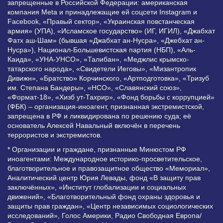
запрещенные в Российской Федерации: американская
компания Meta и принадлежащие ей соцсети Instagram и
Facebook, «Правый сектор», «Украинская повстанческая
армия» (УПА), «Исламское государство» (ИГ, ИГИЛ), «Джабхат
Фатх аш-Шам» (бывшая «Джабхат ан-Нусра», «Джебхат ан-
Нусра»), Национал-Большевистская партия (НБП), «Аль-
Каида», «УНА-УНСО», «Талибан», «Меджлис крымско-
татарского народа», «Свидетели Иеговы», «Мизантропик
Дивижн», «Братство» Корчинского, «Артподготовка», «Тризуб
им. Степана Бандеры», «НСО», «Славянский союз»,
«Формат-18», «Хизб ут-Тахрир», «Фонд борьбы с коррупцией»
(ФБК) – организация-иноагент, признанная экстремистской,
запрещена в РФ и ликвидирована по решению суда; её
основатель Алексей Навальный включён в перечень
террористов и экстремистов.
* Организации и граждане, признанные Минюстом РФ
иноагентами: Международное историко-просветительское,
благотворительное и правозащитное общество «Мемориал»,
Аналитический центр Юрия Левады, фонд «В защиту прав
заключённых», «Институт глобализации и социальных
движений», «Благотворительный фонд охраны здоровья и
защиты прав граждан», «Центр независимых социологических
исследований», Голос Америки, Радио Свободная Европа/