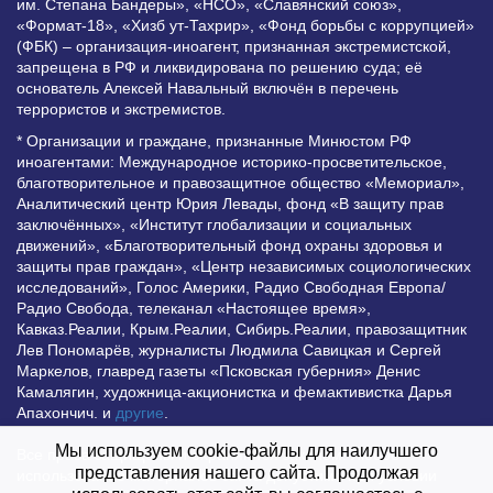
им. Степана Бандеры», «НСО», «Славянский союз»,
«Формат-18», «Хизб ут-Тахрир», «Фонд борьбы с коррупцией»
(ФБК) – организация-иноагент, признанная экстремистской,
запрещена в РФ и ликвидирована по решению суда; её
основатель Алексей Навальный включён в перечень
террористов и экстремистов.
* Организации и граждане, признанные Минюстом РФ
иноагентами: Международное историко-просветительское,
благотворительное и правозащитное общество «Мемориал»,
Аналитический центр Юрия Левады, фонд «В защиту прав
заключённых», «Институт глобализации и социальных
движений», «Благотворительный фонд охраны здоровья и
защиты прав граждан», «Центр независимых социологических
исследований», Голос Америки, Радио Свободная Европа/
Радио Свобода, телеканал «Настоящее время»,
Кавказ.Реалии, Крым.Реалии, Сибирь.Реалии, правозащитник
Лев Пономарёв, журналисты Людмила Савицкая и Сергей
Маркелов, главред газеты «Псковская губерния» Денис
Камалягин, художница-акционистка и фемактивистка Дарья
Апахончич. и
другие
.
Мы используем cookie-файлы для наилучшего
Все права защищены и охраняются законом. Любое
представления нашего сайта. Продолжая
использование материалов сайта допустимо при условии