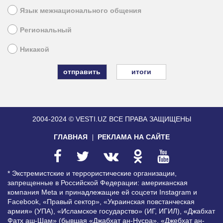
Язык межнационального общения
Региональный
Никакой
итоги
2004-2024 © VESTI.UZ
ВСЕ ПРАВА ЗАЩИЩЕНЫ
ГЛАВНАЯ
РЕКЛАМА НА САЙТЕ
* Экстремистские и террористические организации,
запрещенные в Российской Федерации: американская
компания Meta и принадлежащие ей соцсети Instagram и
Facebook, «Правый сектор», «Украинская повстанческая
армия» (УПА), «Исламское государство» (ИГ, ИГИЛ), «Джабхат
Фатх аш-Шам» (бывшая «Джабхат ан-Нусра», «Джебхат ан-