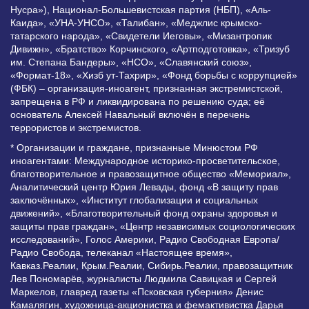
Нусра»), Национал-Большевистская партия (НБП), «Аль-
Каида», «УНА-УНСО», «Талибан», «Меджлис крымско-
татарского народа», «Свидетели Иеговы», «Мизантропик
Дивижн», «Братство» Корчинского, «Артподготовка», «Тризуб
им. Степана Бандеры», «НСО», «Славянский союз»,
«Формат-18», «Хизб ут-Тахрир», «Фонд борьбы с коррупцией»
(ФБК) – организация-иноагент, признанная экстремистской,
запрещена в РФ и ликвидирована по решению суда; её
основатель Алексей Навальный включён в перечень
террористов и экстремистов.
* Организации и граждане, признанные Минюстом РФ
иноагентами: Международное историко-просветительское,
благотворительное и правозащитное общество «Мемориал»,
Аналитический центр Юрия Левады, фонд «В защиту прав
заключённых», «Институт глобализации и социальных
движений», «Благотворительный фонд охраны здоровья и
защиты прав граждан», «Центр независимых социологических
исследований», Голос Америки, Радио Свободная Европа/
Радио Свобода, телеканал «Настоящее время»,
Кавказ.Реалии, Крым.Реалии, Сибирь.Реалии, правозащитник
Лев Пономарёв, журналисты Людмила Савицкая и Сергей
Маркелов, главред газеты «Псковская губерния» Денис
Камалягин, художница-акционистка и фемактивистка Дарья