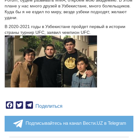
Forum, будем развивать ММА, откроем мою академию. В этом
плане у нас много друзей в Узбекистане, много болельщиков.
Куда бы я не ездил по миру, везде узбеки подходят, желают
удачи.
В 2020-2021 годы в Узбекистане пройдет первый в истории
страны турнир UFC, заявил чемпион UFC.
Facebook
Twitter
Telegram
Поделиться
Подписывайтесь на канал Вести.UZ в Telegram