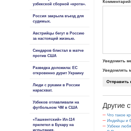
Комментарий
узбекской сборной «крота».
Россия закрыла въезд для
судимых.
Австрийцы бегут в Россию
за настоящей жизнью.
Синдаров блистал в матче
против США
Уведомить ме
Разведка доложила: ЕС
Уведомлять м
откровенно дурит Украину
Люди с руками в России
нарасхват.
Узбеков отлавливали на
Другие с
футбольном ЧМ в США
Что такое к
«Ташкентский» Ил-114
Индийцы и 
прилетел в Бухару на
Узбеки любя
испытания.