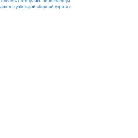
 область потянулись переселенцы
ашел в узбекской сборной «крота».