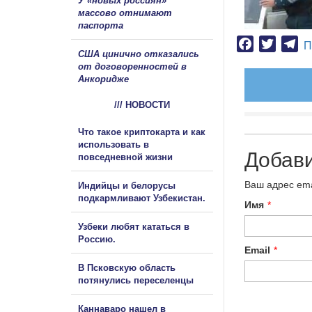
У «новых россиян»
массово отнимают
паспорта
Facebook
Twitter
Te
П
США цинично отказались
от договоренностей в
Анкоридже
/// НОВОСТИ
Что такое криптокарта и как
использовать в
Добав
повседневной жизни
Ваш адрес ema
Индийцы и белорусы
подкармливают Узбекистан.
Имя
*
Узбеки любят кататься в
Россию.
Email
*
В Псковскую область
потянулись переселенцы
Каннаваро нашел в