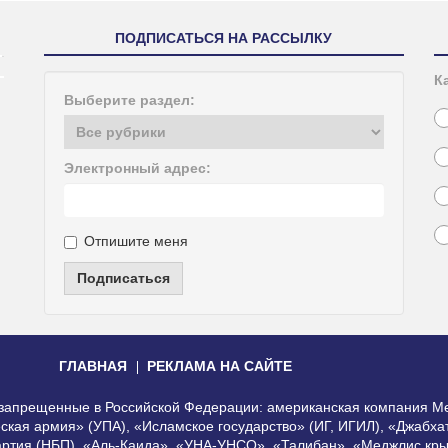
ПОДПИСАТЬСЯ НА РАССЫЛКУ
К
Выберите раздел:
Электронный адрес:
Отпишите меня
Подписаться
ГЛАВНАЯ
РЕКЛАМА НА САЙТЕ
, запрещенные в Российской Федерации: американская компания Me
еская армия» (УПА), «Исламское государство» (ИГ, ИГИЛ), «Джабх
артия (НБП), «Аль-Каида», «УНА-УНСО», «Талибан», «Меджлис кры