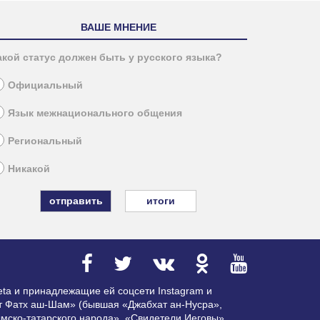
ВАШЕ МНЕНИЕ
акой статус должен быть у русского языка?
Официальный
Язык межнационального общения
Региональный
Никакой
итоги
ta и принадлежащие ей соцсети Instagram и
ат Фатх аш-Шам» (бывшая «Джабхат ан-Нусра»,
мско-татарского народа», «Свидетели Иеговы»,