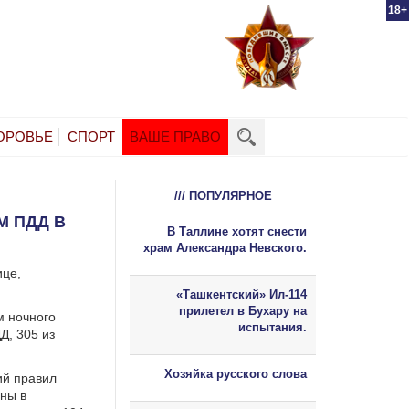
18+
ОРОВЬЕ
СПОРТ
ВАШЕ ПРАВО
/// ПОПУЛЯРНОЕ
М ПДД В
В Таллине хотят снести
храм Александра Невского.
ице,
«Ташкентский» Ил-114
прилетел в Бухару на
м ночного
испытания.
Д, 305 из
Хозяйка русского слова
ий правил
ны в