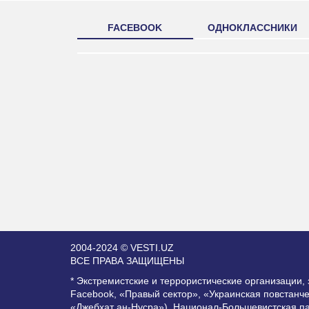
FACEBOOK
ОДНОКЛАССНИКИ
2004-2024 © VESTI.UZ
ВСЕ ПРАВА ЗАЩИЩЕНЫ
* Экстремистские и террористические организации
Facebook, «Правый сектор», «Украинская повстанч
«Джебхат ан-Нусра»), Национал-Большевистская п