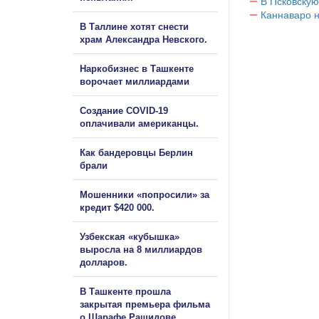
В Псковскую
Каннаваро н
В Таллине хотят снести
храм Александра Невского.
Наркобизнес в Ташкенте
ворочает миллиардами
Создание COVID-19
оплачивали американцы.
Как бандеровцы Берлин
брали
Мошенники «попросили» за
кредит $420 000.
Узбекская «кубышка»
выросла на 8 миллиардов
долларов.
В Ташкенте прошла
закрытая премьера фильма
о Шарафе Рашидове.