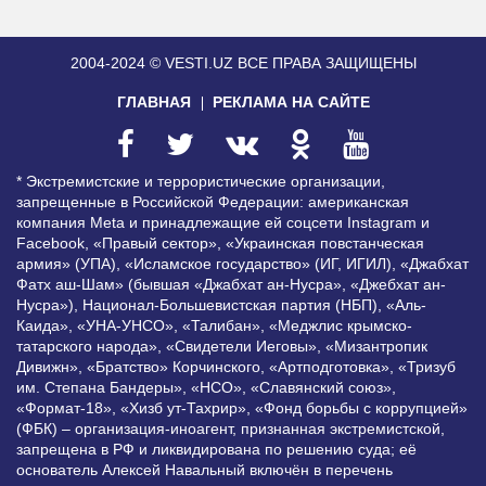
2004-2024 © VESTI.UZ
ВСЕ ПРАВА ЗАЩИЩЕНЫ
ГЛАВНАЯ
РЕКЛАМА НА САЙТЕ
* Экстремистские и террористические организации,
запрещенные в Российской Федерации: американская
компания Meta и принадлежащие ей соцсети Instagram и
Facebook, «Правый сектор», «Украинская повстанческая
армия» (УПА), «Исламское государство» (ИГ, ИГИЛ), «Джабхат
Фатх аш-Шам» (бывшая «Джабхат ан-Нусра», «Джебхат ан-
Нусра»), Национал-Большевистская партия (НБП), «Аль-
Каида», «УНА-УНСО», «Талибан», «Меджлис крымско-
татарского народа», «Свидетели Иеговы», «Мизантропик
Дивижн», «Братство» Корчинского, «Артподготовка», «Тризуб
им. Степана Бандеры», «НСО», «Славянский союз»,
«Формат-18», «Хизб ут-Тахрир», «Фонд борьбы с коррупцией»
(ФБК) – организация-иноагент, признанная экстремистской,
запрещена в РФ и ликвидирована по решению суда; её
основатель Алексей Навальный включён в перечень