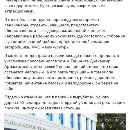
планировали переформатировать в новомодную хайтек-зону:
с велодорожками, бургерными, суперсовременными
аттракционами.
В ответ большая группа неравнодушных горожан —
пенсионеры, студенты, учащиеся, представители
общественности — выдвинулась колонной и пешком
направились к районному хокимияту, где состоялось собрание
с участием властей района, представителей компании-
застройщика, МЧС и минкультуры.
В момент, когда страсти накалились до опасного предела, к
участникам присоединился хоким Ташкента Джахангир
Артыкходжаев, объявивший после прений сторон, что парк —
останется народным, а его реконструкцию – в том числе
обновление устаревших аттракционов, ремонт дорожного
покрытия, начертание беговых и велодорожек, он берет на
себя.
Отдельно отмечено, что в парке не вырубят ни одного
дерева. Инвестору же выделят другой участок для реализации
проекта, информировал глава столицы.