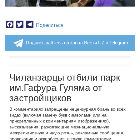
Facebook
Twitter
Telegram
Поделиться
Подписывайтесь на канал Вести.UZ в Telegram
Чиланзарцы отбили парк
им.Гафура Гуляма от
застройщиков
В комментариях запрещены нецензурная брань во всех
видах (включая замену букв символами или на
прикрепленных к комментариям изображениях),
высказывания, разжигающие межнациональную,
межрелигиозную и иную рознь, рекламные сообщения,
провокации и оскорбления, а также комментарии,