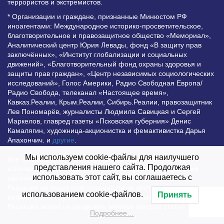
террористов и экстремистов.
* Организации и граждане, признанные Минюстом РФ
иноагентами: Международное историко-просветительское,
благотворительное и правозащитное общество «Мемориал»,
Аналитический центр Юрия Левады, фонд «В защиту прав
заключённых», «Институт глобализации и социальных
движений», «Благотворительный фонд охраны здоровья и
защиты прав граждан», «Центр независимых социологических
исследований», Голос Америки, Радио Свободная Европа/
Радио Свобода, телеканал «Настоящее время»,
Кавказ.Реалии, Крым.Реалии, Сибирь.Реалии, правозащитник
Лев Пономарёв, журналисты Людмила Савицкая и Сергей
Маркелов, главред газеты «Псковская губерния» Денис
Камалягин, художница-акционистка и фемактивистка Дарья
Апахончич. и
другие
.
Мы используем cookie-файлы для наилучшего
Все права защищены и охраняются законом. Любое
представления нашего сайта. Продолжая
использование материалов сайта допустимо при условии
использовать этот сайт, вы соглашаетесь с
наличия активной гиперссылки на Vesti.UZ.
Редакция не несет ответственности за достоверность
использованием cookie-файлов.
Принять
информации, опубликованной в рекламных объявлениях.
Редакция может не разделять мнения авторов статей
Подробнее…