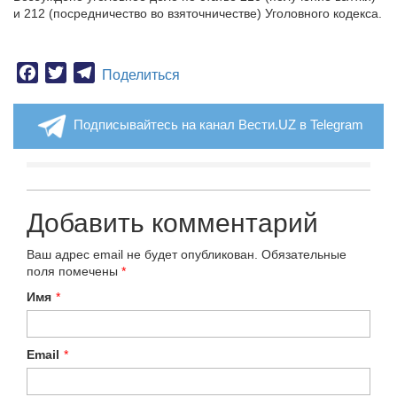
и 212 (посредничество во взяточничестве) Уголовного кодекса.
Facebook
Twitter
Telegram
Поделиться
Подписывайтесь на канал Вести.UZ в Telegram
Добавить комментарий
Ваш адрес email не будет опубликован.
Обязательные
поля помечены
*
Имя
*
Email
*