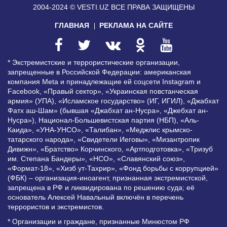
2004-2024 © VESTI.UZ
ВСЕ ПРАВА ЗАЩИЩЕНЫ
ГЛАВНАЯ
РЕКЛАМА НА САЙТЕ
* Экстремистские и террористические организации,
запрещенные в Российской Федерации: американская
компания Meta и принадлежащие ей соцсети Instagram и
Facebook, «Правый сектор», «Украинская повстанческая
армия» (УПА), «Исламское государство» (ИГ, ИГИЛ), «Джабхат
Фатх аш-Шам» (бывшая «Джабхат ан-Нусра», «Джебхат ан-
Нусра»), Национал-Большевистская партия (НБП), «Аль-
Каида», «УНА-УНСО», «Талибан», «Меджлис крымско-
татарского народа», «Свидетели Иеговы», «Мизантропик
Дивижн», «Братство» Корчинского, «Артподготовка», «Тризуб
им. Степана Бандеры», «НСО», «Славянский союз»,
«Формат-18», «Хизб ут-Тахрир», «Фонд борьбы с коррупцией»
(ФБК) – организация-иноагент, признанная экстремистской,
запрещена в РФ и ликвидирована по решению суда; её
основатель Алексей Навальный включён в перечень
террористов и экстремистов.
* Организации и граждане, признанные Минюстом РФ