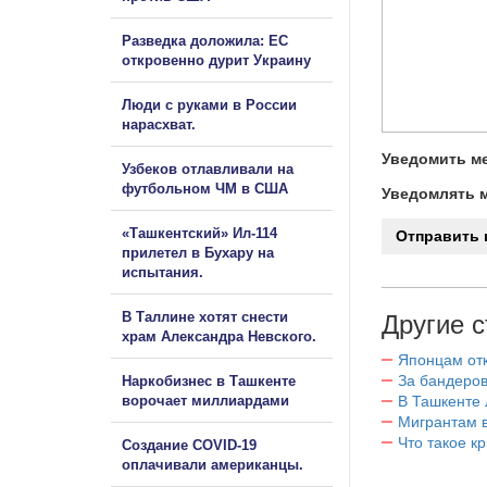
Разведка доложила: ЕС
откровенно дурит Украину
Люди с руками в России
нарасхват.
Уведомить ме
Узбеков отлавливали на
футбольном ЧМ в США
Уведомлять м
«Ташкентский» Ил-114
прилетел в Бухару на
испытания.
В Таллине хотят снести
Другие с
храм Александра Невского.
Японцам отк
За бандеров
Наркобизнес в Ташкенте
ворочает миллиардами
В Ташкенте 
Мигрантам в
Что такое к
Создание COVID-19
оплачивали американцы.