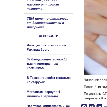
У «новых россиян»
массово отнимают
паспорта
США цинично отказались
от договоренностей в
Анкоридже
/// НОВОСТИ
Японцам откроют остров
Рихарда Зорге
За бандеровцев воюют 16
тысяч иностранных
наемников.
В Ташкенте любят жениться
Чиновник обещ
на старухах.
Позже был зад
Мигрантам вернули 4
По данным СГБ
миллиона зарплаты.
отправку в Ю
Что такое криптокарта и как