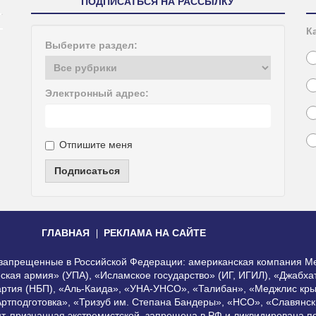
ПОДПИСАТЬСЯ НА РАССЫЛКУ
К
Выберите раздел:
Электронный адрес:
Отпишите меня
Подписаться
ГЛАВНАЯ
РЕКЛАМА НА САЙТЕ
, запрещенные в Российской Федерации: американская компания Me
еская армия» (УПА), «Исламское государство» (ИГ, ИГИЛ), «Джабх
артия (НБП), «Аль-Каида», «УНА-УНСО», «Талибан», «Меджлис кры
Артподготовка», «Тризуб им. Степана Бандеры», «НСО», «Славянск
нт, признанная экстремистской, запрещена в РФ и ликвидирована 