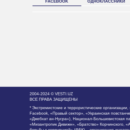
FACEBOOK
ОДНОКЛАССНИКИ
2004-2024 © VESTI.UZ
ВСЕ ПРАВА ЗАЩИЩЕНЫ
* Экстремистские и террористические организации
Facebook, «Правый сектор», «Украинская повстанч
«Джебхат ан-Нусра»), Национал-Большевистская п
«Мизантропик Дивижн», «Братство» Корчинского, «
борьбы с коррупцией» (ФБК) – организация-иноаге