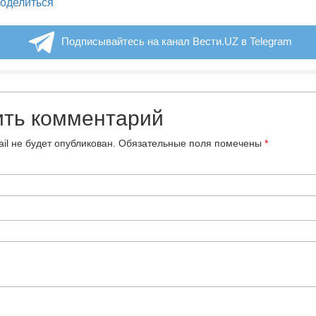
legram
оделиться
Подписывайтесь на канал Вести.UZ в Telegram
ить комментарий
il не будет опубликован.
Обязательные поля помечены
*