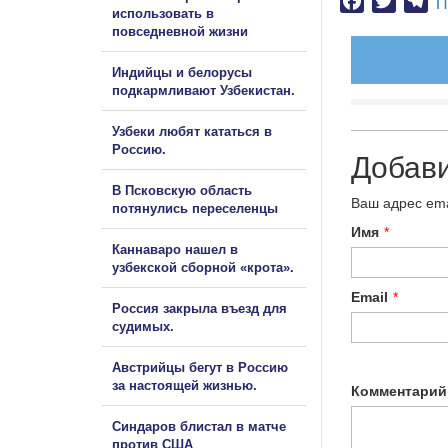
Facebook
Twitter
Te
П
использовать в
повседневной жизни
Индийцы и белорусы
подкармливают Узбекистан.
Узбеки любят кататься в
Россию.
Добав
В Псковскую область
Ваш адрес ema
потянулись переселенцы
Имя
*
Каннаваро нашел в
узбекской сборной «крота».
Email
*
Россия закрыла въезд для
судимых.
Австрийцы бегут в Россию
за настоящей жизнью.
Комментарий
Синдаров блистал в матче
против США