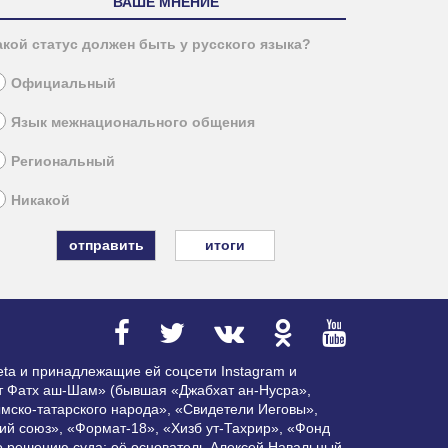
ВАШЕ МНЕНИЕ
акой статус должен быть у русского языка?
Официальный
Язык межнационального общения
Региональный
Никакой
итоги
ta и принадлежащие ей соцсети Instagram и
ат Фатх аш-Шам» (бывшая «Джабхат ан-Нусра»,
мско-татарского народа», «Свидетели Иеговы»,
ий союз», «Формат-18», «Хизб ут-Тахрир», «Фонд
по решению суда; её основатель Алексей Навальный