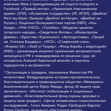
компания Meta и принадлежащие ей соцсети Instagram и
Facebook, «Правый сектор», «Украинская повстанческая
армия» (УПА), «Исламское государство» (ИГ, ИГИЛ), «Джабхат
Фатх аш-Шам» (бывшая «Джабхат ан-Нусра», «Джебхат ан-
Нусра»), Национал-Большевистская партия (НБП), «Аль-
Каида», «УНА-УНСО», «Талибан», «Меджлис крымско-
татарского народа», «Свидетели Иеговы», «Мизантропик
Дивижн», «Братство» Корчинского, «Артподготовка», «Тризуб
им. Степана Бандеры», «НСО», «Славянский союз»,
«Формат-18», «Хизб ут-Тахрир», «Фонд борьбы с коррупцией»
(ФБК) – организация-иноагент, признанная экстремистской,
запрещена в РФ и ликвидирована по решению суда; её
основатель Алексей Навальный включён в перечень
террористов и экстремистов.
* Организации и граждане, признанные Минюстом РФ
иноагентами: Международное историко-просветительское,
благотворительное и правозащитное общество «Мемориал»,
Аналитический центр Юрия Левады, фонд «В защиту прав
заключённых», «Институт глобализации и социальных
движений», «Благотворительный фонд охраны здоровья и
защиты прав граждан», «Центр независимых социологических
исследований», Голос Америки, Радио Свободная Европа/
Радио Свобода, телеканал «Настоящее время»,