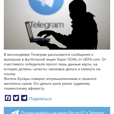
В мессенджере Телеграм рассылаются сообщения о
выигрыше в футбольной акции Super GOAL от UEFA.com. От
счастливого победителя просят лишь данные карты, на
которую должны «упасть» призовые деньги и кликнуть на
ссылку.
Житель Бухары поверил злоумышленникам и лишился
миллиона сумов. Его деньги ушли ранее судимому
ташкентскому аферисту.
Facebook
Twitter
Telegram
Поделиться
Подписывайтесь на канал Вести.UZ в Telegram