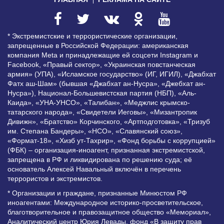
* Экстремистские и террористические организации,
запрещенные в Российской Федерации: американская
компания Meta и принадлежащие ей соцсети Instagram и
Facebook, «Правый сектор», «Украинская повстанческая
армия» (УПА), «Исламское государство» (ИГ, ИГИЛ), «Джабхат
Фатх аш-Шам» (бывшая «Джабхат ан-Нусра», «Джебхат ан-
Нусра»), Национал-Большевистская партия (НБП), «Аль-
Каида», «УНА-УНСО», «Талибан», «Меджлис крымско-
татарского народа», «Свидетели Иеговы», «Мизантропик
Дивижн», «Братство» Корчинского, «Артподготовка», «Тризуб
им. Степана Бандеры», «НСО», «Славянский союз»,
«Формат-18», «Хизб ут-Тахрир», «Фонд борьбы с коррупцией»
(ФБК) – организация-иноагент, признанная экстремистской,
запрещена в РФ и ликвидирована по решению суда; её
основатель Алексей Навальный включён в перечень
террористов и экстремистов.
* Организации и граждане, признанные Минюстом РФ
иноагентами: Международное историко-просветительское,
благотворительное и правозащитное общество «Мемориал»,
Аналитический центр Юрия Левады, фонд «В защиту прав