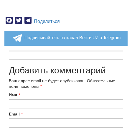
Facebook
Twitter
Telegram
Поделиться
Подписывайтесь на канал Вести.UZ в Telegram
Добавить комментарий
Ваш адрес email не будет опубликован.
Обязательные
поля помечены
*
Имя
*
Email
*