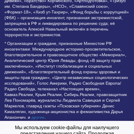
Дивижн», «Братство» Корчинского, «Артподготовка», «Тризуб
им. Степана Бандеры», «НСО», «Славянский союз»,
«Формат-18», «Хизб ут-Тахрир», «Фонд борьбы с коррупцией»
(ФБК) – организация-иноагент, признанная экстремистской,
запрещена в РФ и ликвидирована по решению суда; её
основатель Алексей Навальный включён в перечень
террористов и экстремистов.
* Организации и граждане, признанные Минюстом РФ
иноагентами: Международное историко-просветительское,
благотворительное и правозащитное общество «Мемориал»,
Аналитический центр Юрия Левады, фонд «В защиту прав
заключённых», «Институт глобализации и социальных
движений», «Благотворительный фонд охраны здоровья и
защиты прав граждан», «Центр независимых социологических
исследований», Голос Америки, Радио Свободная Европа/
Радио Свобода, телеканал «Настоящее время»,
Кавказ.Реалии, Крым.Реалии, Сибирь.Реалии, правозащитник
Лев Пономарёв, журналисты Людмила Савицкая и Сергей
Маркелов, главред газеты «Псковская губерния» Денис
Камалягин, художница-акционистка и фемактивистка Дарья
Апахончич. и
другие
.
Мы используем cookie-файлы для наилучшего
Все права защищены и охраняются законом. Любое
представления нашего сайта. Продолжая