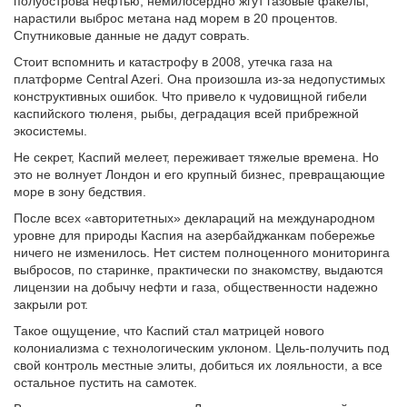
полуострова нефтью, немилосердно жгут газовые факелы,
нарастили выброс метана над морем в 20 процентов.
Спутниковые данные не дадут соврать.
Стоит вспомнить и катастрофу в 2008, утечка газа на
платформе Central Azeri. Она произошла из-за недопустимых
конструктивных ошибок. Что привело к чудовищной гибели
каспийского тюленя, рыбы, деградация всей прибрежной
экосистемы.
Не секрет, Каспий мелеет, переживает тяжелые времена. Но
это не волнует Лондон и его крупный бизнес, превращающие
море в зону бедствия.
После всех «авторитетных» деклараций на международном
уровне для природы Каспия на азербайджанкам побережье
ничего не изменилось. Нет систем полноценного мониторинга
выбросов, по старинке, практически по знакомству, выдаются
лицензии на добычу нефти и газа, общественности надежно
закрыли рот.
Такое ощущение, что Каспий стал матрицей нового
колониализма с технологическим уклоном. Цель-получить под
свой контроль местные элиты, добиться их лояльности, а все
остальное пустить на самотек.