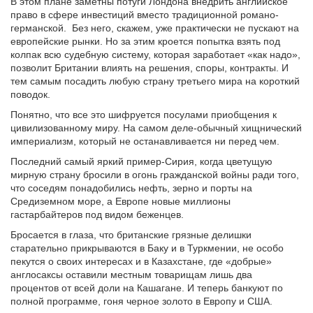
В этом плане заметны потуги Лондона внедрить английское
право в сфере инвестиций вместо традиционной романо-
германской. Без него, скажем, уже практически не пускают на
европейские рынки. Но за этим кроется попытка взять под
колпак всю судебную систему, которая заработает «как надо»,
позволит Британии влиять на решения, споры, контракты. И
тем самым посадить любую страну третьего мира на короткий
поводок.
Понятно, что все это шифруется посулами приобщения к
цивилизованному миру. На самом деле-обычный хищнический
империализм, который не останавливается ни перед чем.
Последний самый яркий пример-Сирия, когда цветущую
мирную страну бросили в огонь гражданской войны ради того,
что соседям понадобились нефть, зерно и порты на
Средиземном море, а Европе новые миллионы
гастарбайтеров под видом беженцев.
Бросается в глаза, что британские грязные делишки
старательно прикрываются в Баку и в Туркмении, не особо
пекутся о своих интересах и в Казахстане, где «добрые»
англосаксы оставили местным товарищам лишь два
процентов от всей доли на Кашагане. И теперь банкуют по
полной программе, гоня черное золото в Европу и США.