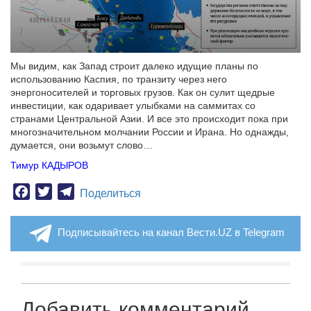
Мы видим, как Запад строит далеко идущие планы по
использованию Каспия, по транзиту через него
энергоносителей и торговых грузов. Как он сулит щедрые
инвестиции, как одаривает улыбками на саммитах со
странами Центральной Азии. И все это происходит пока при
многозначительном молчании России и Ирана. Но однажды,
думается, они возьмут слово…
Тимур КАДЫРОВ
Facebook
Twitter
Telegram
Поделиться
Подписывайтесь на канал Вести.UZ в Telegram
Добавить комментарий