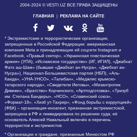
2004-2024 © VESTI.UZ
ВСЕ ПРАВА ЗАЩИЩЕНЫ
ГЛАВНАЯ
РЕКЛАМА НА САЙТЕ
* Экстремистские и террористические организации,
запрещенные в Российской Федерации: американская
компания Meta и принадлежащие ей соцсети Instagram и
Facebook, «Правый сектор», «Украинская повстанческая
армия» (УПА), «Исламское государство» (ИГ, ИГИЛ), «Джабхат
Фатх аш-Шам» (бывшая «Джабхат ан-Нусра», «Джебхат ан-
Нусра»), Национал-Большевистская партия (НБП), «Аль-
Каида», «УНА-УНСО», «Талибан», «Меджлис крымско-
татарского народа», «Свидетели Иеговы», «Мизантропик
Дивижн», «Братство» Корчинского, «Артподготовка», «Тризуб
им. Степана Бандеры», «НСО», «Славянский союз»,
«Формат-18», «Хизб ут-Тахрир», «Фонд борьбы с коррупцией»
(ФБК) – организация-иноагент, признанная экстремистской,
запрещена в РФ и ликвидирована по решению суда; её
основатель Алексей Навальный включён в перечень
террористов и экстремистов.
* Организации и граждане, признанные Минюстом РФ