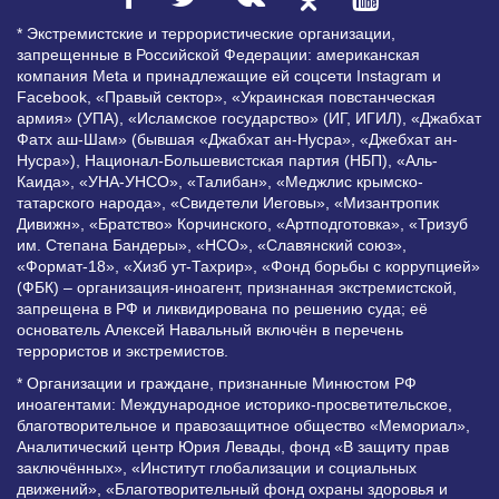
* Экстремистские и террористические организации,
запрещенные в Российской Федерации: американская
компания Meta и принадлежащие ей соцсети Instagram и
Facebook, «Правый сектор», «Украинская повстанческая
армия» (УПА), «Исламское государство» (ИГ, ИГИЛ), «Джабхат
Фатх аш-Шам» (бывшая «Джабхат ан-Нусра», «Джебхат ан-
Нусра»), Национал-Большевистская партия (НБП), «Аль-
Каида», «УНА-УНСО», «Талибан», «Меджлис крымско-
татарского народа», «Свидетели Иеговы», «Мизантропик
Дивижн», «Братство» Корчинского, «Артподготовка», «Тризуб
им. Степана Бандеры», «НСО», «Славянский союз»,
«Формат-18», «Хизб ут-Тахрир», «Фонд борьбы с коррупцией»
(ФБК) – организация-иноагент, признанная экстремистской,
запрещена в РФ и ликвидирована по решению суда; её
основатель Алексей Навальный включён в перечень
террористов и экстремистов.
* Организации и граждане, признанные Минюстом РФ
иноагентами: Международное историко-просветительское,
благотворительное и правозащитное общество «Мемориал»,
Аналитический центр Юрия Левады, фонд «В защиту прав
заключённых», «Институт глобализации и социальных
движений», «Благотворительный фонд охраны здоровья и