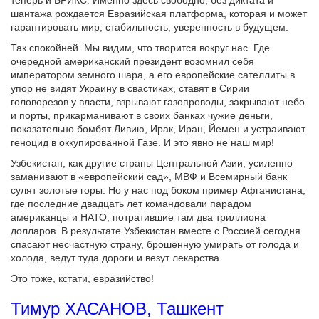
шантажа рождается Евразийская платформа, которая и может
гарантировать мир, стабильность, уверенность в будущем.
Так спокойней. Мы видим, что творится вокруг нас. Где
очередной американский президент возомнил себя
императором земного шара, а его европейские сателлиты в
упор не видят Украину в свастиках, ставят в Сирии
головорезов у власти, взрывают газопроводы, закрывают небо
и порты, прикарманивают в своих банках чужие деньги,
показательно бомбят Ливию, Ирак, Иран, Йемен и устраивают
геноцид в оккупированной Газе. И это явно не наш мир!
Узбекистан, как другие страны Центральной Азии, усиленно
заманивают в «европейский сад», МВФ и Всемирный банк
сулят золотые горы. Но у нас под боком пример Афганистана,
где последние двадцать лет командовали парадом
американцы и НАТО, потратившие там два триллиона
долларов. В результате Узбекистан вместе с Россией сегодня
спасают несчастную страну, брошенную умирать от голода и
холода, ведут туда дороги и везут лекарства.
Это тоже, кстати, евразийство!
Тимур ХАСАНОВ, Ташкент