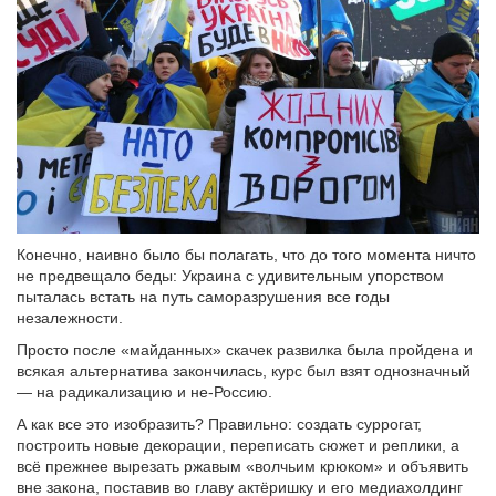
Конечно, наивно было бы полагать, что до того момента ничто
не предвещало беды: Украина с удивительным упорством
пыталась встать на путь саморазрушения все годы
незалежности.
Просто после «майданных» скачек развилка была пройдена и
всякая альтернатива закончилась, курс был взят однозначный
— на радикализацию и не-Россию.
А как все это изобразить? Правильно: создать суррогат,
построить новые декорации, переписать сюжет и реплики, а
всё прежнее вырезать ржавым «волчьим крюком» и объявить
вне закона, поставив во главу актёришку и его медиахолдинг