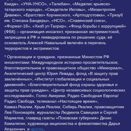
Каида», «УНА-УНСО», «Талибан», «Меджлис крымско-
татарского народа», «Свидетели Иеговы», «Мизантропик
Дивижн», «Братство» Корчинского, «Артподготовка», «Тризуб
им. Степана Бандеры», «НСО», «Славянский союз»,
«Формат-18», «Хизб ут-Тахрир», «Фонд борьбы с коррупцией»
(ФБК) – организация-иноагент, признанная экстремистской,
запрещена в РФ и ликвидирована по решению суда; её
основатель Алексей Навальный включён в перечень
террористов и экстремистов.
* Организации и граждане, признанные Минюстом РФ
иноагентами: Международное историко-просветительское,
благотворительное и правозащитное общество «Мемориал»,
Аналитический центр Юрия Левады, фонд «В защиту прав
заключённых», «Институт глобализации и социальных
движений», «Благотворительный фонд охраны здоровья и
защиты прав граждан», «Центр независимых социологических
исследований», Голос Америки, Радио Свободная Европа/
Радио Свобода, телеканал «Настоящее время»,
Кавказ.Реалии, Крым.Реалии, Сибирь.Реалии, правозащитник
Лев Пономарёв, журналисты Людмила Савицкая и Сергей
Маркелов, главред газеты «Псковская губерния» Денис
Камалягин, художница-акционистка и фемактивистка Дарья
Апахончич. и
другие
.