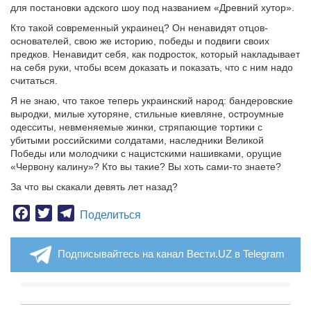
для постановки адского шоу под названием «Древний хутор».
Кто такой современный украинец? Он ненавидят отцов-
основателей, свою же историю, победы и подвиги своих
предков. Ненавидит себя, как подросток, который накладывает
на себя руки, чтобы всем доказать и показать, что с ним надо
считаться.
Я не знаю, что такое теперь украинский народ: бандеровские
выродки, милые хуторяне, стильные киевляне, остроумные
одесситы, невменяемые жинки, стряпающие тортики с
убитыми российскими солдатами, наследники Великой
Победы или молодчики с нацистскими нашивками, орущие
«Червону калину»? Кто вы такие? Вы хоть сами-то знаете?
За что вы скакали девять лет назад?
Facebook
Twitter
Telegram
Поделиться
Подписывайтесь на канал Вести.UZ в Telegram