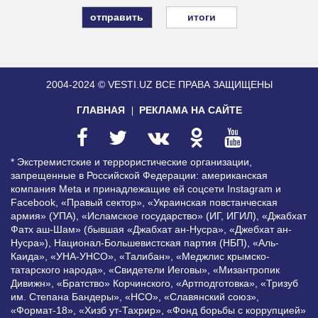
итоги
2004-2024 © VESTI.UZ
ВСЕ ПРАВА ЗАЩИЩЕНЫ
ГЛАВНАЯ
РЕКЛАМА НА САЙТЕ
* Экстремистские и террористические организации,
запрещенные в Российской Федерации: американская
компания Meta и принадлежащие ей соцсети Instagram и
Facebook, «Правый сектор», «Украинская повстанческая
армия» (УПА), «Исламское государство» (ИГ, ИГИЛ), «Джабхат
Фатх аш-Шам» (бывшая «Джабхат ан-Нусра», «Джебхат ан-
Нусра»), Национал-Большевистская партия (НБП), «Аль-
Каида», «УНА-УНСО», «Талибан», «Меджлис крымско-
татарского народа», «Свидетели Иеговы», «Мизантропик
Дивижн», «Братство» Корчинского, «Артподготовка», «Тризуб
им. Степана Бандеры», «НСО», «Славянский союз»,
«Формат-18», «Хизб ут-Тахрир», «Фонд борьбы с коррупцией»