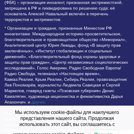
(ФБК) – организация-иноагент, признанная экстремистской,
запрещена в РФ и ликвидирована по решению суда; её
основатель Алексей Навальный включён в перечень
террористов и экстремистов.
* Организации и граждане, признанные Минюстом РФ
иноагентами: Международное историко-просветительское,
благотворительное и правозащитное общество «Мемориал»,
Аналитический центр Юрия Левады, фонд «В защиту прав
заключённых», «Институт глобализации и социальных
движений», «Благотворительный фонд охраны здоровья и
защиты прав граждан», «Центр независимых социологических
исследований», Голос Америки, Радио Свободная Европа/
Радио Свобода, телеканал «Настоящее время»,
Кавказ.Реалии, Крым.Реалии, Сибирь.Реалии, правозащитник
Лев Пономарёв, журналисты Людмила Савицкая и Сергей
Маркелов, главред газеты «Псковская губерния» Денис
Камалягин, художница-акционистка и фемактивистка Дарья
Апахончич. и
другие
.
Мы используем cookie-файлы для наилучшего
Все права защищены и охраняются законом. Любое
представления нашего сайта. Продолжая
использование материалов сайта допустимо при условии
использовать этот сайт, вы соглашаетесь с
наличия активной гиперссылки на Vesti.UZ.
Редакция не несет ответственности за достоверность