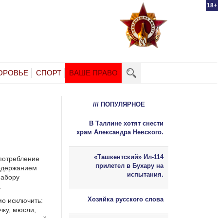
18+
ОРОВЬЕ
СПОРТ
ВАШЕ ПРАВО
/// ПОПУЛЯРНОЕ
В Таллине хотят снести
храм Александра Невского.
«Ташкентский» Ил-114
употребление
прилетел в Бухару на
содержанием
испытания.
набору
.
Хозяйка русского слова
мо исключить:
чку, мюсли,