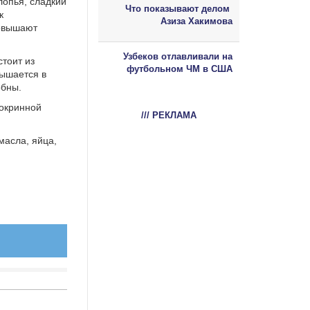
лопья, сладкий
Что показывают делом
к
Азиза Хакимова
повышают
Узбеков отлавливали на
стоит из
футбольном ЧМ в США
вышается в
обны.
докринной
/// РЕКЛАМА
масла, яйца,