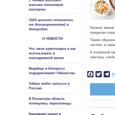
У «новых россиян»
массово отнимают
паспорта
США цинично отказались
от договоренностей в
белков, жиров
Анкоридже
пределах норм
/// НОВОСТИ
Таким образо
систем, а такж
Что такое криптокарта и как
К полезным пр
использовать в
сметану, хлебц
повседневной жизни
Индийцы и белорусы
подкармливают Узбекистан.
Facebook
Twitter
Te
П
Узбеки любят кататься в
Россию.
В Псковскую область
потянулись переселенцы
Каннаваро нашел в