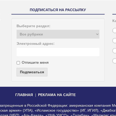
ПОДПИСАТЬСЯ НА РАССЫЛКУ
К
Выберите раздел:
Электронный адрес:
Отпишите меня
Подписаться
ГЛАВНАЯ
РЕКЛАМА НА САЙТЕ
, запрещенные в Российской Федерации: американская компания Me
еская армия» (УПА), «Исламское государство» (ИГ, ИГИЛ), «Джабх
артия (НБП), «Аль-Каида», «УНА-УНСО», «Талибан», «Меджлис кры