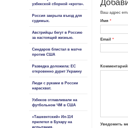
Добав
узбекской сборной «крота».
Ваш адрес ema
Россия закрыла въезд для
Имя
*
судимых.
Австрийцы бегут в Россию
за настоящей жизнью.
Email
*
Синдаров блистал в матче
против США
Комментарий
Разведка доложила: ЕС
откровенно дурит Украину
Люди с руками в России
нарасхват.
Узбеков отлавливали на
футбольном ЧМ в США
«Ташкентский» Ил-114
прилетел в Бухару на
Уведомить ме
испытания.