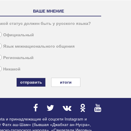
ВАШЕ МНЕНИЕ
акой статус должен быть у русского языка?
Официальный
Язык межнационального общения
Региональный
Никакой
итоги
ta и принадлежащие ей соцсети Instagram и
ат Фатх аш-Шам» (бывшая «Джабхат ан-Нусра»,
мско-татарского народа», «Свидетели Иеговы»,