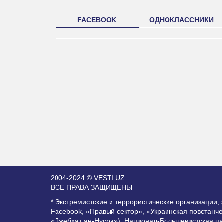
FACEBOOK
ОДНОКЛАССНИКИ
2004-2024 © VESTI.UZ
ВСЕ ПРАВА ЗАЩИЩЕНЫ
* Экстремистские и террористические организации
Facebook, «Правый сектор», «Украинская повстанч
«Джебхат ан-Нусра»), Национал-Большевистская п