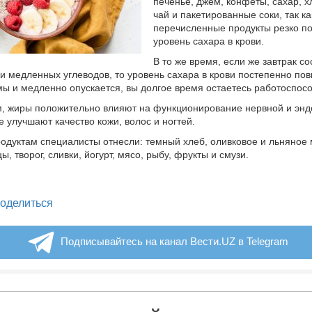
печенье, джем, конфеты, сахар, х
чай и пакетированные соки, так ка
перечисленные продукты резко 
уровень сахара в крови.
В то же время, если же завтрак со
 и медленных углеводов, то уровень сахара в крови постепенно по
ы и медленно опускается, вы долгое время остаетесь работоспос
м, жиры положительно влияют на функционирование нервной и эн
е улучшают качество кожи, волос и ногтей.
одуктам специалисты отнесли: темный хлеб, оливковое и льняное 
ы, творог, сливки, йогурт, мясо, рыбу, фрукты и смузи.
legram
оделиться
Подписывайтесь на канал Вести.UZ в Telegram