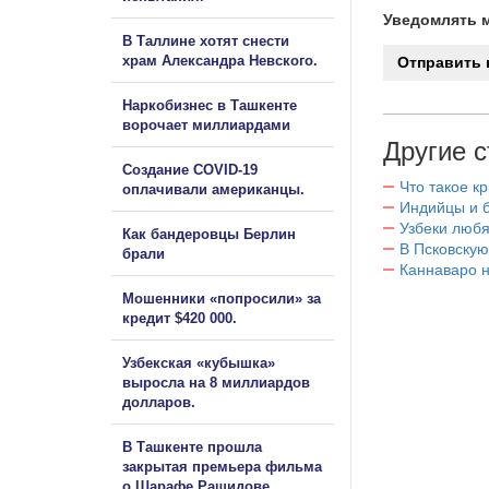
Уведомлять м
В Таллине хотят снести
храм Александра Невского.
Наркобизнес в Ташкенте
ворочает миллиардами
Другие с
Создание COVID-19
Что такое к
оплачивали американцы.
Индийцы и 
Узбеки любя
Как бандеровцы Берлин
В Псковскую
брали
Каннаваро н
Мошенники «попросили» за
кредит $420 000.
Узбекская «кубышка»
выросла на 8 миллиардов
долларов.
В Ташкенте прошла
закрытая премьера фильма
о Шарафе Рашидове.