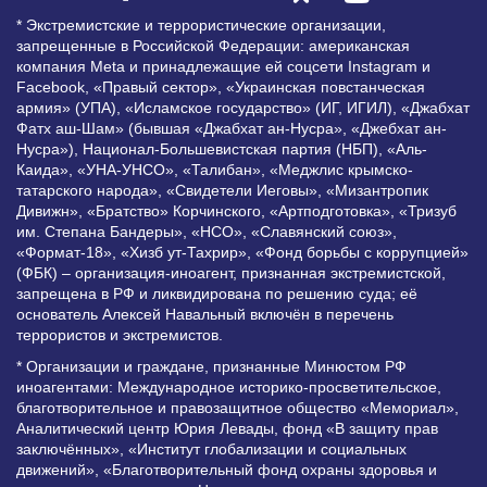
* Экстремистские и террористические организации,
запрещенные в Российской Федерации: американская
компания Meta и принадлежащие ей соцсети Instagram и
Facebook, «Правый сектор», «Украинская повстанческая
армия» (УПА), «Исламское государство» (ИГ, ИГИЛ), «Джабхат
Фатх аш-Шам» (бывшая «Джабхат ан-Нусра», «Джебхат ан-
Нусра»), Национал-Большевистская партия (НБП), «Аль-
Каида», «УНА-УНСО», «Талибан», «Меджлис крымско-
татарского народа», «Свидетели Иеговы», «Мизантропик
Дивижн», «Братство» Корчинского, «Артподготовка», «Тризуб
им. Степана Бандеры», «НСО», «Славянский союз»,
«Формат-18», «Хизб ут-Тахрир», «Фонд борьбы с коррупцией»
(ФБК) – организация-иноагент, признанная экстремистской,
запрещена в РФ и ликвидирована по решению суда; её
основатель Алексей Навальный включён в перечень
террористов и экстремистов.
* Организации и граждане, признанные Минюстом РФ
иноагентами: Международное историко-просветительское,
благотворительное и правозащитное общество «Мемориал»,
Аналитический центр Юрия Левады, фонд «В защиту прав
заключённых», «Институт глобализации и социальных
движений», «Благотворительный фонд охраны здоровья и