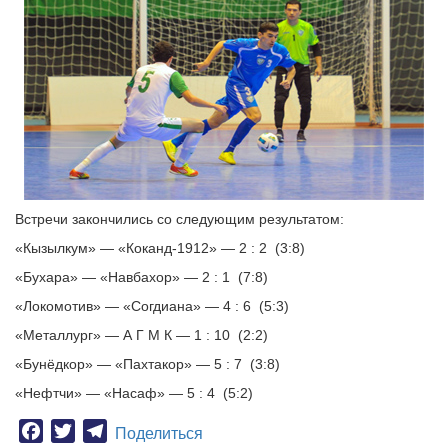
Встречи закончились со следующим результатом:
«Кызылкум» — «Коканд-1912» — 2 : 2 (3:8)
«Бухара» — «Навбахор» — 2 : 1 (7:8)
«Локомотив» — «Согдиана» — 4 : 6 (5:3)
«Металлург» — А Г М К — 1 : 10 (2:2)
«Бунёдкор» — «Пахтакор» — 5 : 7 (3:8)
«Нефтчи» — «Насаф» — 5 : 4 (5:2)
Facebook
Twitter
Telegram
Поделиться