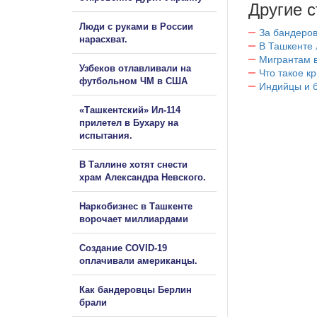
Другие с
Люди с руками в России
За бандеров
нарасхват.
В Ташкенте 
Мигрантам в
Узбеков отлавливали на
Что такое к
футбольном ЧМ в США
Индийцы и 
«Ташкентский» Ил-114
прилетел в Бухару на
испытания.
В Таллине хотят снести
храм Александра Невского.
Наркобизнес в Ташкенте
ворочает миллиардами
Создание COVID-19
оплачивали американцы.
Как бандеровцы Берлин
брали