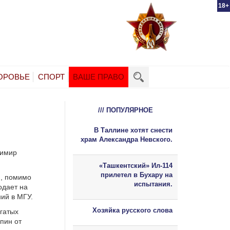
18+
ОРОВЬЕ
СПОРТ
ВАШЕ ПРАВО
/// ПОПУЛЯРНОЕ
В Таллине хотят снести
храм Александра Невского.
димир
«Ташкентский» Ил-114
прилетел в Бухару на
й, помимо
испытания.
одает на
ий в МГУ.
Хозяйка русского слова
гатых
пин от