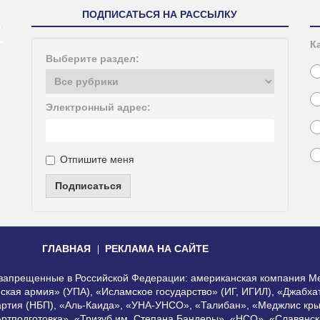
ПОДПИСАТЬСЯ НА РАССЫЛКУ
К
Выберите раздел:
Электронный адрес:
Отпишите меня
Подписаться
ГЛАВНАЯ
РЕКЛАМА НА САЙТЕ
, запрещенные в Российской Федерации: американская компания Me
еская армия» (УПА), «Исламское государство» (ИГ, ИГИЛ), «Джабх
артия (НБП), «Аль-Каида», «УНА-УНСО», «Талибан», «Меджлис кры
Артподготовка», «Тризуб им. Степана Бандеры», «НСО», «Славянск