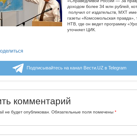
«Справедливой России — За прав
доходом более 34 млн рублей, ко
получил от издательств, МХТ име
газеты «Комсомольская правда», 
НТВ, где он ведет программу «Уро
уточняет ЦИК.
legram
оделиться
Подписывайтесь на канал Вести.UZ в Telegram
ить комментарий
il не будет опубликован.
Обязательные поля помечены
*