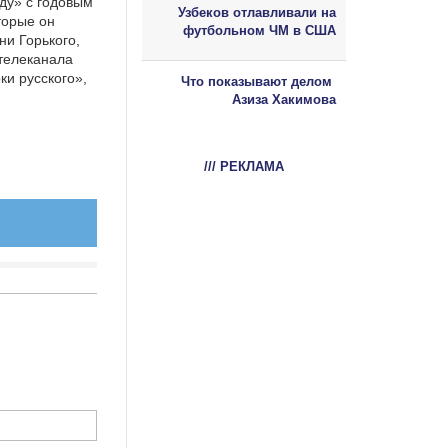
ду» с годовым
Узбеков отлавливали на
торые он
футбольном ЧМ в США
ни Горького,
телеканала
ки русского»,
Что показывают делом
Азиза Хакимова
/// РЕКЛАМА