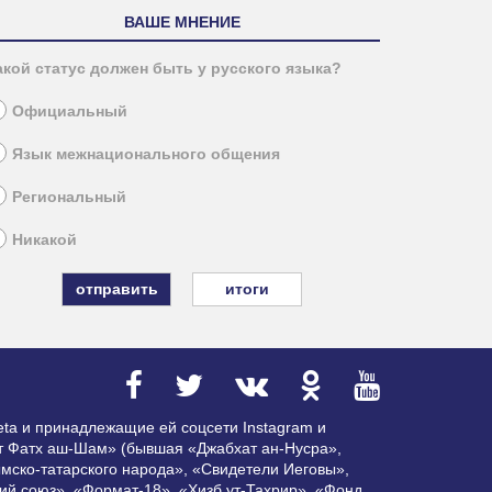
ВАШЕ МНЕНИЕ
акой статус должен быть у русского языка?
Официальный
Язык межнационального общения
Региональный
Никакой
итоги
ta и принадлежащие ей соцсети Instagram и
ат Фатх аш-Шам» (бывшая «Джабхат ан-Нусра»,
мско-татарского народа», «Свидетели Иеговы»,
ий союз», «Формат-18», «Хизб ут-Тахрир», «Фонд