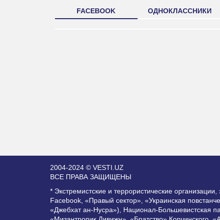
FACEBOOK
ОДНОКЛАССНИКИ
2004-2024 © VESTI.UZ
ВСЕ ПРАВА ЗАЩИЩЕНЫ
* Экстремистские и террористические организации
Facebook, «Правый сектор», «Украинская повстанч
«Джебхат ан-Нусра»), Национал-Большевистская п
«Мизантропик Дивижн», «Братство» Корчинского, «