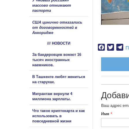
У «новых россиян»
массово отнимают
паспорта
США цинично отказались
от договоренностей в
Анкоридже
/// НОВОСТИ
Facebook
Twitter
Te
П
За бандеровцев воюют 16
тысяч иностранных
наемников.
В Ташкенте любят жениться
на старухах.
Добав
Мигрантам вернули 4
миллиона зарплаты.
Ваш адрес ema
Что такое криптокарта и как
Имя
*
использовать в
повседневной жизни