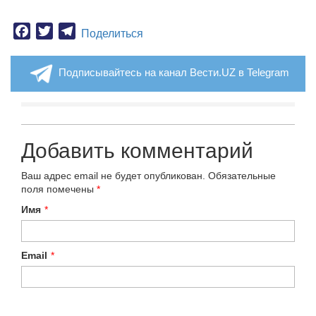
Facebook
Twitter
Telegram
Поделиться
Подписывайтесь на канал Вести.UZ в Telegram
Добавить комментарий
Ваш адрес email не будет опубликован.
Обязательные
поля помечены
*
Имя
*
Email
*