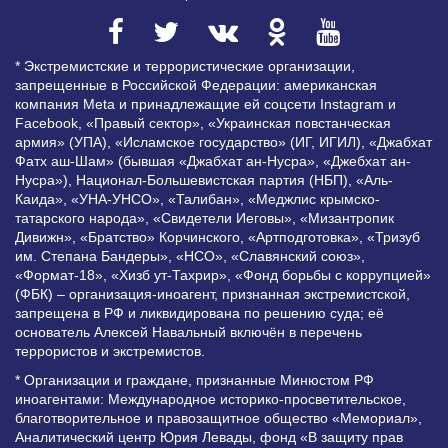
* Экстремистские и террористические организации,
запрещенные в Российской Федерации: американская
компания Meta и принадлежащие ей соцсети Instagram и
Facebook, «Правый сектор», «Украинская повстанческая
армия» (УПА), «Исламское государство» (ИГ, ИГИЛ), «Джабхат
Фатх аш-Шам» (бывшая «Джабхат ан-Нусра», «Джебхат ан-
Нусра»), Национал-Большевистская партия (НБП), «Аль-
Каида», «УНА-УНСО», «Талибан», «Меджлис крымско-
татарского народа», «Свидетели Иеговы», «Мизантропик
Дивижн», «Братство» Корчинского, «Артподготовка», «Тризуб
им. Степана Бандеры», «НСО», «Славянский союз»,
«Формат-18», «Хизб ут-Тахрир», «Фонд борьбы с коррупцией»
(ФБК) – организация-иноагент, признанная экстремистской,
запрещена в РФ и ликвидирована по решению суда; её
основатель Алексей Навальный включён в перечень
террористов и экстремистов.
* Организации и граждане, признанные Минюстом РФ
иноагентами: Международное историко-просветительское,
благотворительное и правозащитное общество «Мемориал»,
Аналитический центр Юрия Левады, фонд «В защиту прав