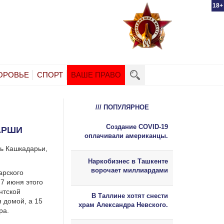
18+
ОРОВЬЕ
СПОРТ
ВАШЕ ПРАВО
/// ПОПУЛЯРНОЕ
Создание COVID-19
АРШИ
оплачивали американцы.
ль Кашкадарьи,
Наркобизнес в Ташкенте
ворочает миллиардами
арского
7 июня этого
нтской
В Таллине хотят снести
я домой, а 15
храм Александра Невского.
ра.