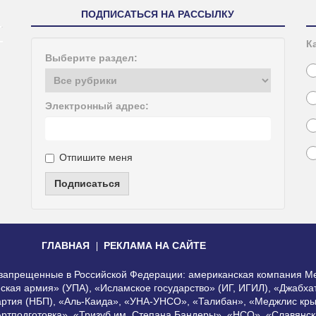
ПОДПИСАТЬСЯ НА РАССЫЛКУ
К
Выберите раздел:
Электронный адрес:
Отпишите меня
Подписаться
ГЛАВНАЯ
РЕКЛАМА НА САЙТЕ
, запрещенные в Российской Федерации: американская компания Me
еская армия» (УПА), «Исламское государство» (ИГ, ИГИЛ), «Джабх
артия (НБП), «Аль-Каида», «УНА-УНСО», «Талибан», «Меджлис кры
Артподготовка», «Тризуб им. Степана Бандеры», «НСО», «Славянск