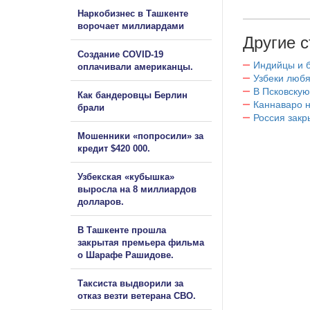
Наркобизнес в Ташкенте
ворочает миллиардами
Другие с
Создание COVID-19
Индийцы и 
оплачивали американцы.
Узбеки любя
В Псковскую
Как бандеровцы Берлин
Каннаваро н
брали
Россия закр
Мошенники «попросили» за
кредит $420 000.
Узбекская «кубышка»
выросла на 8 миллиардов
долларов.
В Ташкенте прошла
закрытая премьера фильма
о Шарафе Рашидове.
Таксиста выдворили за
отказ везти ветерана СВО.