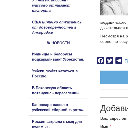
У «новых россиян»
массово отнимают
паспорта
США цинично отказались
медицинского 
от договоренностей в
дыхательная н
Анкоридже
Несмотря на 
сердечно-сосу
/// НОВОСТИ
Индийцы и белорусы
подкармливают Узбекистан.
Facebook
Twitter
Te
П
Узбеки любят кататься в
Россию.
В Псковскую область
потянулись переселенцы
Каннаваро нашел в
Добав
узбекской сборной «крота».
Ваш адрес ema
Россия закрыла въезд для
Имя
*
судимых.