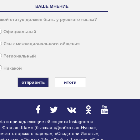
ВАШЕ МНЕНИЕ
акой статус должен быть у русского языка?
Официальный
Язык межнационального общения
Региональный
Никакой
итоги
ta и принадлежащие ей соцсети Instagram и
ат Фатх аш-Шам» (бывшая «Джабхат ан-Нусра»,
мско-татарского народа», «Свидетели Иеговы»,
ий союз», «Формат-18», «Хизб ут-Тахрир», «Фонд