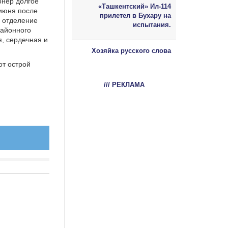
онер долгое
«Ташкентский» Ил-114
 июня после
прилетел в Бухару на
в отделение
испытания.
районного
, сердечная и
Хозяйка русского слова
от острой
/// РЕКЛАМА