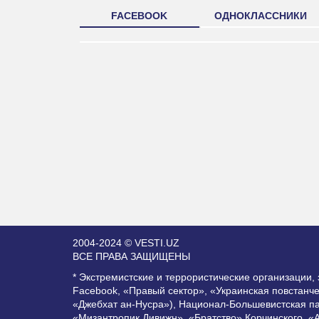
FACEBOOK
ОДНОКЛАССНИКИ
2004-2024 © VESTI.UZ
ВСЕ ПРАВА ЗАЩИЩЕНЫ
* Экстремистские и террористические организации
Facebook, «Правый сектор», «Украинская повстанч
«Джебхат ан-Нусра»), Национал-Большевистская п
«Мизантропик Дивижн», «Братство» Корчинского, «