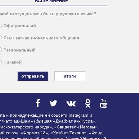
ВАШЕ МНЕНИЕ
акой статус должен быть у русского языка?
Официальный
Язык межнационального общения
Региональный
Никакой
итоги
ta и принадлежащие ей соцсети Instagram и
ат Фатх аш-Шам» (бывшая «Джабхат ан-Нусра»,
мско-татарского народа», «Свидетели Иеговы»,
ий союз», «Формат-18», «Хизб ут-Тахрир», «Фонд
по решению суда; её основатель Алексей Навальный