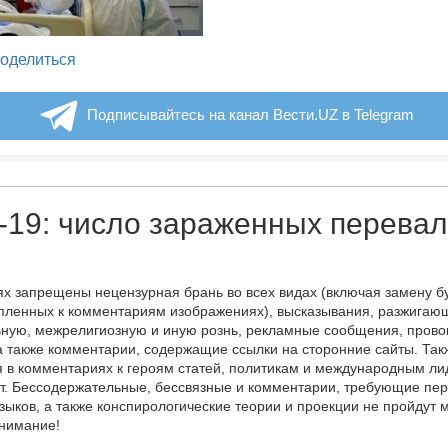
legram
оделиться
Подписывайтесь на канал Вести.UZ в Telegram
19: число зараженных перевал
х запрещены нецензурная брань во всех видах (включая замену б
пленных к комментариям изображениях), высказывания, разжигаю
ную, межрелигиозную и иную рознь, рекламные сообщения, прово
а также комментарии, содержащие ссылки на сторонние сайты. Так
 в комментариях к героям статей, политикам и международным л
т. Бессодержательные, бессвязные и комментарии, требующие пер
языков, а также конспирологические теории и проекции не пройдут
онимание!