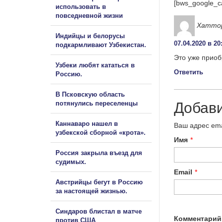
[bws_google_c
использовать в
повседневной жизни
Хатто
Индийцы и белорусы
07.04.2020 в 20
подкармливают Узбекистан.
Это уже приоб
Узбеки любят кататься в
Ответить
Россию.
В Псковскую область
потянулись переселенцы
Добав
Каннаваро нашел в
Ваш адрес ema
узбекской сборной «крота».
Имя
*
Россия закрыла въезд для
судимых.
Email
*
Австрийцы бегут в Россию
за настоящей жизнью.
Синдаров блистал в матче
Комментарий
против США