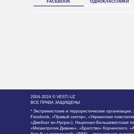
FACEBOOK
ОДНОКЛАССНИКИ
2004-2024 © VESTI.UZ
ВСЕ ПРАВА ЗАЩИЩЕНЫ
* Экстремистские и террористические организации
Facebook, «Правый сектор», «Украинская повстанч
«Джебхат ан-Нусра»), Национал-Большевистская п
«Мизантропик Дивижн», «Братство» Корчинского, «
борьбы с коррупцией» (ФБК) – организация-иноаге