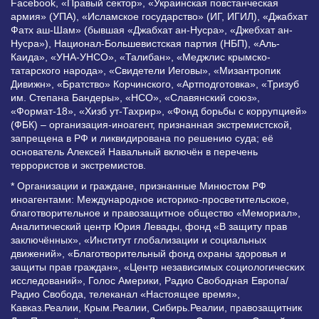
Facebook, «Правый сектор», «Украинская повстанческая
армия» (УПА), «Исламское государство» (ИГ, ИГИЛ), «Джабхат
Фатх аш-Шам» (бывшая «Джабхат ан-Нусра», «Джебхат ан-
Нусра»), Национал-Большевистская партия (НБП), «Аль-
Каида», «УНА-УНСО», «Талибан», «Меджлис крымско-
татарского народа», «Свидетели Иеговы», «Мизантропик
Дивижн», «Братство» Корчинского, «Артподготовка», «Тризуб
им. Степана Бандеры», «НСО», «Славянский союз»,
«Формат-18», «Хизб ут-Тахрир», «Фонд борьбы с коррупцией»
(ФБК) – организация-иноагент, признанная экстремистской,
запрещена в РФ и ликвидирована по решению суда; её
основатель Алексей Навальный включён в перечень
террористов и экстремистов.
* Организации и граждане, признанные Минюстом РФ
иноагентами: Международное историко-просветительское,
благотворительное и правозащитное общество «Мемориал»,
Аналитический центр Юрия Левады, фонд «В защиту прав
заключённых», «Институт глобализации и социальных
движений», «Благотворительный фонд охраны здоровья и
защиты прав граждан», «Центр независимых социологических
исследований», Голос Америки, Радио Свободная Европа/
Радио Свобода, телеканал «Настоящее время»,
Кавказ.Реалии, Крым.Реалии, Сибирь.Реалии, правозащитник