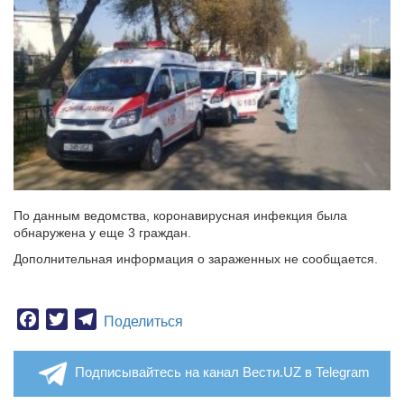
По данным ведомства, коронавирусная инфекция была
обнаружена у еще 3 граждан.
Дополнительная информация о зараженных не сообщается.
Facebook
Twitter
Telegram
Поделиться
Подписывайтесь на канал Вести.UZ в Telegram