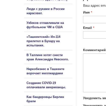
Ваш адрес ema
Люди с руками в России
Имя
*
нарасхват.
Узбеков отлавливали на
футбольном ЧМ в США
Email
*
«Ташкентский» Ил-114
прилетел в Бухару на
испытания.
Комментарий
В Таллине хотят снести
храм Александра Невского.
Наркобизнес в Ташкенте
ворочает миллиардами
Создание COVID-19
оплачивали американцы.
Как бандеровцы Берлин
Уведомить ме
брали
Уведомлять м