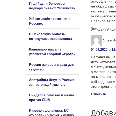
оскорбления, 
Индийцы и белорусы
не обращаться
подкармливают Узбекистан.
вас не услыша
экзотических 
Узбеки любят кататься в
Спасибо за п
Россию.
[bws_google_c
В Псковскую область
потянулись переселенцы
Сижу д
Каннаваро нашел в
04.04.2020 в 12
узбекской сборной «крота».
Сегодня вышел
дети катаются
Россия закрыла въезд для
может уменьши
судимых.
в магазинах т
на машинах, п
Австрийцы бегут в Россию
соблюдение ме
за настоящей жизнью.
этого делать.
Ответить
Синдаров блистал в матче
против США
Разведка доложила: ЕС
Добав
откровенно дурит Украину