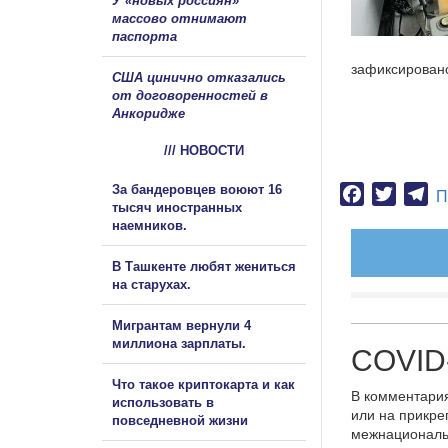
У «новых россиян»
массово отнимают
паспорта
зафиксировано
США цинично отказались
от договоренностей в
Анкоридже
/// НОВОСТИ
За бандеровцев воюют 16
Facebook
Twitter
Te
П
тысяч иностранных
наемников.
В Ташкенте любят жениться
на старухах.
Мигрантам вернули 4
миллиона зарплаты.
COVID-
Что такое криптокарта и как
В комментария
использовать в
или на прикре
повседневной жизни
межнациональ