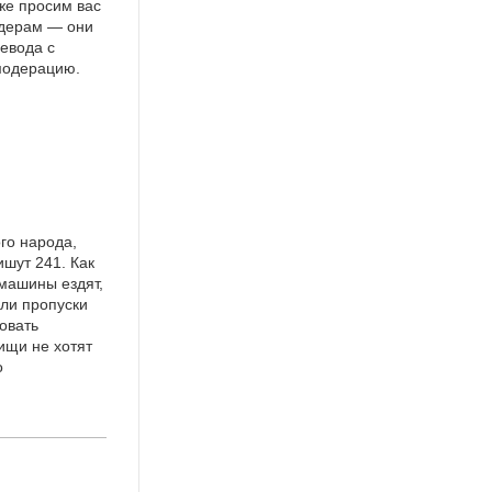
же просим вас
идерам — они
евода с
 модерацию.
го народа,
ишут 241. Как
машины ездят,
яли пропуски
овать
ищи не хотят
о