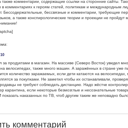
а также комментарии, содержащие ссылки на сторонние сайты. Так
 в комментариях к героям статей, политикам и международным л
т. Бессодержательные, бессвязные и комментарии, требующие пер
языков, а также конспирологические теории и проекции не пройдут
онимание!
aptcha]
ома
:
:10
 за продуктами в магазин. На массиве (Северо Восток) увидел мно
 на велосипедах, также много машин. А заражённых в стране уже п
тся количество заражаемых, если дети катаются на велосипедах, 
олпятся за покупками. Не заметил чтобы их останавливали, провер
родавцы не требуют соблюдать дистанцию. Надо жёстче контролир
р карантина, если некоторые безмозглые и несознательные товар
 И показать наказанных по ТВ, чтоб другим таким же неповадно был
ить комментарий