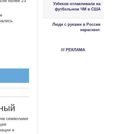
исле более 23
Узбеков отлавливали на
футбольном ЧМ в США
ре
чались.
Люди с руками в России
нарасхват.
/// РЕКЛАМА
нный
укв символами
щие
кации и