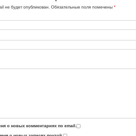
il не будет опубликован.
Обязательные поля помечены
*
ня о новых комментариях по email.
еня о новых записях почтой.