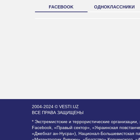
FACEBOOK
ОДНОКЛАССНИКИ
2004-2024 © VESTI.UZ
ВСЕ ПРАВА ЗАЩИЩЕНЫ
* Экстремистские и террористические организации
Facebook, «Правый сектор», «Украинская повстанч
«Джебхат ан-Нусра»), Национал-Большевистская п
«Мизантропик Дивижн», «Братство» Корчинского, «