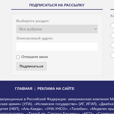
ПОДПИСАТЬСЯ НА РАССЫЛКУ
К
Выберите раздел:
Электронный адрес:
Отпишите меня
Подписаться
ГЛАВНАЯ
РЕКЛАМА НА САЙТЕ
, запрещенные в Российской Федерации: американская компания Me
еская армия» (УПА), «Исламское государство» (ИГ, ИГИЛ), «Джабх
артия (НБП), «Аль-Каида», «УНА-УНСО», «Талибан», «Меджлис кры
Артподготовка», «Тризуб им. Степана Бандеры», «НСО», «Славянск