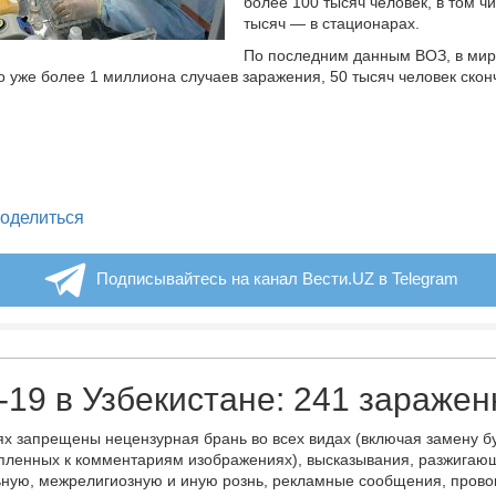
более 100 тысяч человек, в том ч
тысяч — в стационарах.
По последним данным ВОЗ, в ми
 уже более 1 миллиона случаев заражения, 50 тысяч человек скон
legram
оделиться
Подписывайтесь на канал Вести.UZ в Telegram
19 в Узбекистане: 241 зараже
х запрещены нецензурная брань во всех видах (включая замену б
пленных к комментариям изображениях), высказывания, разжигаю
ную, межрелигиозную и иную рознь, рекламные сообщения, прово