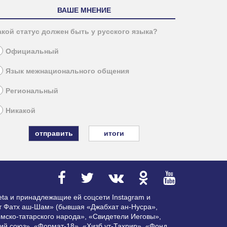
ВАШЕ МНЕНИЕ
акой статус должен быть у русского языка?
Официальный
Язык межнационального общения
Региональный
Никакой
итоги
ta и принадлежащие ей соцсети Instagram и
ат Фатх аш-Шам» (бывшая «Джабхат ан-Нусра»,
мско-татарского народа», «Свидетели Иеговы»,
ий союз», «Формат-18», «Хизб ут-Тахрир», «Фонд