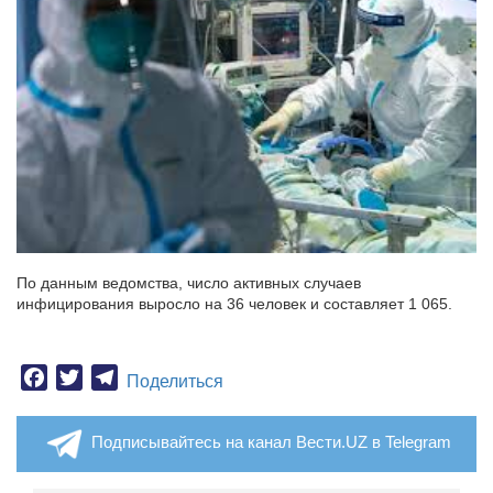
По данным ведомства, число активных случаев
инфицирования выросло на 36 человек и составляет 1 065.
Facebook
Twitter
Telegram
Поделиться
Подписывайтесь на канал Вести.UZ в Telegram