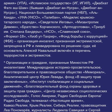
армия» (УПА), «Исламское государство» (ИГ, ИГИЛ), «Джабхат
Фатх аш-Шам» (бывшая «Джабхат ан-Нусра», «Джебхат ан-
Нусра»), Национал-Большевистская партия (НБП), «Аль-
Каида», «УНА-УНСО», «Талибан», «Меджлис крымско-
татарского народа», «Свидетели Иеговы», «Мизантропик
Дивижн», «Братство» Корчинского, «Артподготовка», «Тризуб
им. Степана Бандеры», «НСО», «Славянский союз»,
«Формат-18», «Хизб ут-Тахрир», «Фонд борьбы с коррупцией»
(ФБК) – организация-иноагент, признанная экстремистской,
запрещена в РФ и ликвидирована по решению суда; её
основатель Алексей Навальный включён в перечень
террористов и экстремистов.
* Организации и граждане, признанные Минюстом РФ
иноагентами: Международное историко-просветительское,
благотворительное и правозащитное общество «Мемориал»,
Аналитический центр Юрия Левады, фонд «В защиту прав
заключённых», «Институт глобализации и социальных
движений», «Благотворительный фонд охраны здоровья и
защиты прав граждан», «Центр независимых социологических
исследований», Голос Америки, Радио Свободная Европа/
Радио Свобода, телеканал «Настоящее время»,
Кавказ.Реалии, Крым.Реалии, Сибирь.Реалии, правозащитник
Лев Пономарёв, журналисты Людмила Савицкая и Сергей