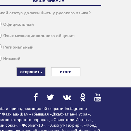
ВАШЕ МНЕНИЕ
акой статус должен быть у русского языка?
Официальный
Язык межнационального общения
Региональный
Никакой
итоги
ta и принадлежащие ей соцсети Instagram и
ат Фатх аш-Шам» (бывшая «Джабхат ан-Нусра»,
мско-татарского народа», «Свидетели Иеговы»,
ий союз», «Формат-18», «Хизб ут-Тахрир», «Фонд
по решению суда; её основатель Алексей Навальный