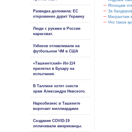
Японцам отк
За бандеров
Разведка доложила: ЕС
откровенно дурит Украину
Мигрантам в
Что такое к
Люди с руками в России
нарасхват.
Узбеков отлавливали на
футбольном ЧМ в США
«Ташкентский» Ил-114
прилетел в Бухару на
испытания.
В Таллине хотят снести
храм Александра Невского.
Наркобизнес в Ташкенте
ворочает миллиардами
Создание COVID-19
оплачивали американцы.