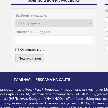
ПОДПИСАТЬСЯ НА РАССЫЛКУ
К
Выберите раздел:
Электронный адрес:
Отпишите меня
Подписаться
ГЛАВНАЯ
РЕКЛАМА НА САЙТЕ
, запрещенные в Российской Федерации: американская компания Me
еская армия» (УПА), «Исламское государство» (ИГ, ИГИЛ), «Джабх
артия (НБП), «Аль-Каида», «УНА-УНСО», «Талибан», «Меджлис кры
Артподготовка», «Тризуб им. Степана Бандеры», «НСО», «Славянск
нт, признанная экстремистской, запрещена в РФ и ликвидирована 