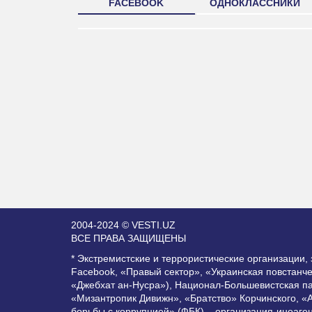
FACEBOOK
ОДНОКЛАССНИКИ
2004-2024 © VESTI.UZ
ВСЕ ПРАВА ЗАЩИЩЕНЫ
* Экстремистские и террористические организации
Facebook, «Правый сектор», «Украинская повстанч
«Джебхат ан-Нусра»), Национал-Большевистская п
«Мизантропик Дивижн», «Братство» Корчинского, «
борьбы с коррупцией» (ФБК) – организация-иноаге