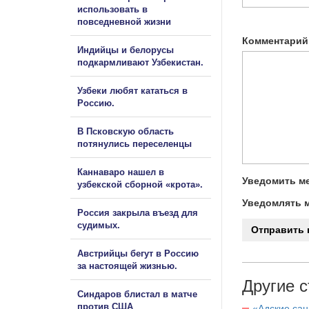
использовать в
повседневной жизни
Комментарий
Индийцы и белорусы
подкармливают Узбекистан.
Узбеки любят кататься в
Россию.
В Псковскую область
потянулись переселенцы
Каннаваро нашел в
Уведомить ме
узбекской сборной «крота».
Уведомлять м
Россия закрыла въезд для
судимых.
Австрийцы бегут в Россию
за настоящей жизнью.
Другие с
Синдаров блистал в матче
против США
«Адские са