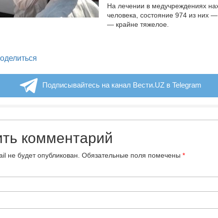
На лечении в медучреждениях нах
человека, состояние 974 из них —
— крайне тяжелое.
legram
оделиться
Подписывайтесь на канал Вести.UZ в Telegram
ить комментарий
il не будет опубликован.
Обязательные поля помечены
*