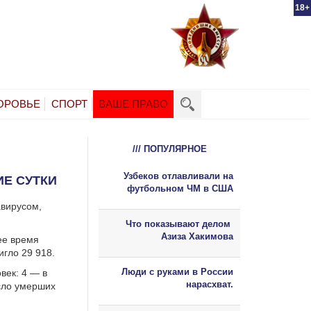
18+
ОРОВЬЕ
СПОРТ
ВАШЕ ПРАВО
/// ПОПУЛЯРНОЕ
Узбеков отлавливали на
ИЕ СУТКИ
футбольном ЧМ в США
авирусом,
Что показывают делом
Азиза Хакимова
ее время
гло 29 918.
Люди с руками в России
век: 4 — в
нарасхват.
сло умерших