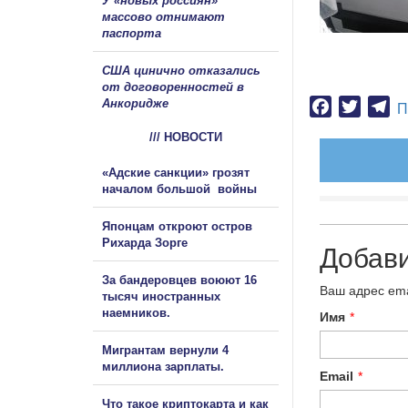
У «новых россиян»
массово отнимают
паспорта
США цинично отказались
от договоренностей в
Анкоридже
Facebook
Twitter
Te
П
/// НОВОСТИ
«Адские санкции» грозят
началом большой войны
Японцам откроют остров
Рихарда Зорге
Добав
За бандеровцев воюют 16
Ваш адрес ema
тысяч иностранных
наемников.
Имя
*
Мигрантам вернули 4
миллиона зарплаты.
Email
*
Что такое криптокарта и как