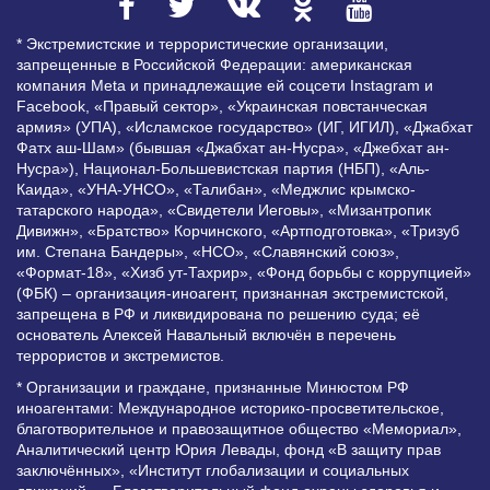
* Экстремистские и террористические организации,
запрещенные в Российской Федерации: американская
компания Meta и принадлежащие ей соцсети Instagram и
Facebook, «Правый сектор», «Украинская повстанческая
армия» (УПА), «Исламское государство» (ИГ, ИГИЛ), «Джабхат
Фатх аш-Шам» (бывшая «Джабхат ан-Нусра», «Джебхат ан-
Нусра»), Национал-Большевистская партия (НБП), «Аль-
Каида», «УНА-УНСО», «Талибан», «Меджлис крымско-
татарского народа», «Свидетели Иеговы», «Мизантропик
Дивижн», «Братство» Корчинского, «Артподготовка», «Тризуб
им. Степана Бандеры», «НСО», «Славянский союз»,
«Формат-18», «Хизб ут-Тахрир», «Фонд борьбы с коррупцией»
(ФБК) – организация-иноагент, признанная экстремистской,
запрещена в РФ и ликвидирована по решению суда; её
основатель Алексей Навальный включён в перечень
террористов и экстремистов.
* Организации и граждане, признанные Минюстом РФ
иноагентами: Международное историко-просветительское,
благотворительное и правозащитное общество «Мемориал»,
Аналитический центр Юрия Левады, фонд «В защиту прав
заключённых», «Институт глобализации и социальных