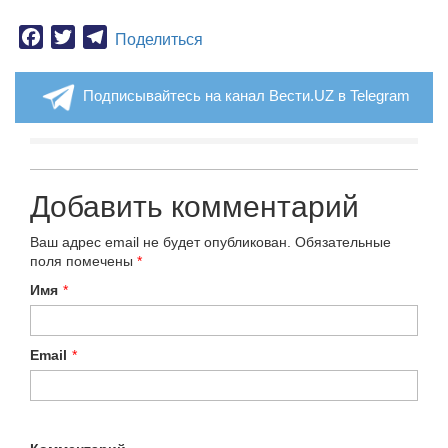
Facebook
Twitter
Telegram
Поделиться
Подписывайтесь на канал Вести.UZ в Telegram
Добавить комментарий
Ваш адрес email не будет опубликован.
Обязательные
поля помечены
*
Имя
*
Email
*