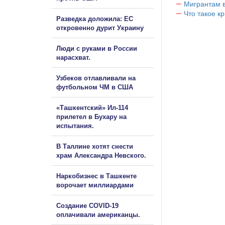
Мигрантам в
Что такое к
Разведка доложила: ЕС
откровенно дурит Украину
Люди с руками в России
нарасхват.
Узбеков отлавливали на
футбольном ЧМ в США
«Ташкентский» Ил-114
прилетел в Бухару на
испытания.
В Таллине хотят снести
храм Александра Невского.
Наркобизнес в Ташкенте
ворочает миллиардами
Создание COVID-19
оплачивали американцы.