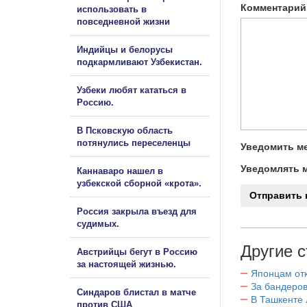
Комментарий
использовать в
повседневной жизни
Индийцы и белорусы
подкармливают Узбекистан.
Узбеки любят кататься в
Россию.
В Псковскую область
потянулись переселенцы
Уведомить ме
Уведомлять м
Каннаваро нашел в
узбекской сборной «крота».
Россия закрыла въезд для
судимых.
Другие с
Австрийцы бегут в Россию
за настоящей жизнью.
Японцам отк
За бандеров
Синдаров блистал в матче
В Ташкенте 
против США