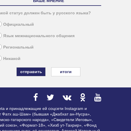
ВАШЕ МНЕНИЕ
акой статус должен быть у русского языка?
Официальный
Язык межнационального общения
Региональный
Никакой
итоги
ta и принадлежащие ей соцсети Instagram и
ат Фатх аш-Шам» (бывшая «Джабхат ан-Нусра»,
мско-татарского народа», «Свидетели Иеговы»,
ий союз», «Формат-18», «Хизб ут-Тахрир», «Фонд
по решению суда; её основатель Алексей Навальный