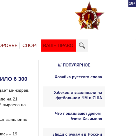
18+
ОРОВЬЕ
СПОРТ
ВАШЕ ПРАВО
/// ПОПУЛЯРНОЕ
Хозяйка русского слова
ЛО 6 300
щает минздрав.
Узбеков отлавливали на
футбольном ЧМ в США
ию на 21
й выросло на
Что показывают делом
Азиза Хакимова
тся выявление
лись – 19
Люди с руками в России