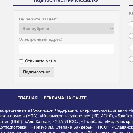
ПОДПИСАТЬСЯ НА РАССЫЛКУ
К
Выберите раздел:
Электронный адрес:
Отпишите меня
Подписаться
ГЛАВНАЯ
РЕКЛАМА НА САЙТЕ
, запрещенные в Российской Федерации: американская компания Me
еская армия» (УПА), «Исламское государство» (ИГ, ИГИЛ), «Джабх
артия (НБП), «Аль-Каида», «УНА-УНСО», «Талибан», «Меджлис кры
Артподготовка», «Тризуб им. Степана Бандеры», «НСО», «Славянск
нт, признанная экстремистской, запрещена в РФ и ликвидирована 