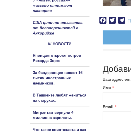
У «новых россиян»
массово отнимают
паспорта
Facebook
Twitter
Te
П
США цинично отказались
от договоренностей в
Анкоридже
/// НОВОСТИ
Японцам откроют остров
Рихарда Зорге
Добав
За бандеровцев воюют 16
тысяч иностранных
Ваш адрес ema
наемников.
Имя
*
В Ташкенте любят жениться
на старухах.
Email
*
Мигрантам вернули 4
миллиона зарплаты.
Что такое криптокарта и как