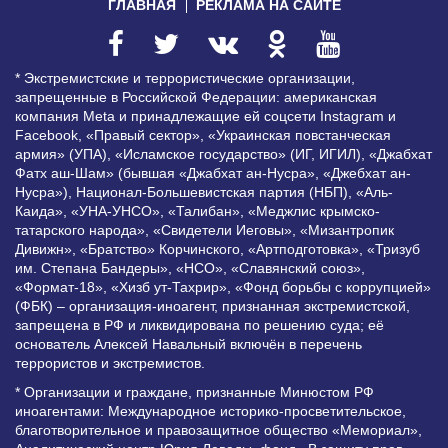
ГЛАВНАЯ
РЕКЛАМА НА САЙТЕ
* Экстремистские и террористические организации,
запрещенные в Российской Федерации: американская
компания Meta и принадлежащие ей соцсети Instagram и
Facebook, «Правый сектор», «Украинская повстанческая
армия» (УПА), «Исламское государство» (ИГ, ИГИЛ), «Джабхат
Фатх аш-Шам» (бывшая «Джабхат ан-Нусра», «Джебхат ан-
Нусра»), Национал-Большевистская партия (НБП), «Аль-
Каида», «УНА-УНСО», «Талибан», «Меджлис крымско-
татарского народа», «Свидетели Иеговы», «Мизантропик
Дивижн», «Братство» Корчинского, «Артподготовка», «Тризуб
им. Степана Бандеры», «НСО», «Славянский союз»,
«Формат-18», «Хизб ут-Тахрир», «Фонд борьбы с коррупцией»
(ФБК) – организация-иноагент, признанная экстремистской,
запрещена в РФ и ликвидирована по решению суда; её
основатель Алексей Навальный включён в перечень
террористов и экстремистов.
* Организации и граждане, признанные Минюстом РФ
иноагентами: Международное историко-просветительское,
благотворительное и правозащитное общество «Мемориал»,