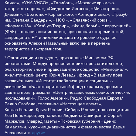
Каида», «УНА-УНСО», «Талибан», «Меджлис крымско-
татарского народа», «Свидетели Иеговы», «Мизантропик
Дивижн», «Братство» Корчинского, «Артподготовка», «Тризуб
им. Степана Бандеры», «НСО», «Славянский союз»,
«Формат-18», «Хизб ут-Тахрир», «Фонд борьбы с коррупцией»
(ФБК) – организация-иноагент, признанная экстремистской,
запрещена в РФ и ликвидирована по решению суда; её
основатель Алексей Навальный включён в перечень
террористов и экстремистов.
* Организации и граждане, признанные Минюстом РФ
иноагентами: Международное историко-просветительское,
благотворительное и правозащитное общество «Мемориал»,
Аналитический центр Юрия Левады, фонд «В защиту прав
заключённых», «Институт глобализации и социальных
движений», «Благотворительный фонд охраны здоровья и
защиты прав граждан», «Центр независимых социологических
исследований», Голос Америки, Радио Свободная Европа/
Радио Свобода, телеканал «Настоящее время»,
Кавказ.Реалии, Крым.Реалии, Сибирь.Реалии, правозащитник
Лев Пономарёв, журналисты Людмила Савицкая и Сергей
Маркелов, главред газеты «Псковская губерния» Денис
Камалягин, художница-акционистка и фемактивистка Дарья
Апахончич. и
другие
.