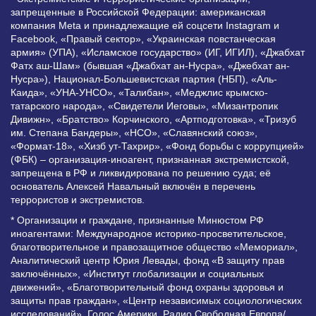
запрещенные в Российской Федерации: американская
компания Meta и принадлежащие ей соцсети Instagram и
Facebook, «Правый сектор», «Украинская повстанческая
армия» (УПА), «Исламское государство» (ИГ, ИГИЛ), «Джабхат
Фатх аш-Шам» (бывшая «Джабхат ан-Нусра», «Джебхат ан-
Нусра»), Национал-Большевистская партия (НБП), «Аль-
Каида», «УНА-УНСО», «Талибан», «Меджлис крымско-
татарского народа», «Свидетели Иеговы», «Мизантропик
Дивижн», «Братство» Корчинского, «Артподготовка», «Тризуб
им. Степана Бандеры», «НСО», «Славянский союз»,
«Формат-18», «Хизб ут-Тахрир», «Фонд борьбы с коррупцией»
(ФБК) – организация-иноагент, признанная экстремистской,
запрещена в РФ и ликвидирована по решению суда; её
основатель Алексей Навальный включён в перечень
террористов и экстремистов.
* Организации и граждане, признанные Минюстом РФ
иноагентами: Международное историко-просветительское,
благотворительное и правозащитное общество «Мемориал»,
Аналитический центр Юрия Левады, фонд «В защиту прав
заключённых», «Институт глобализации и социальных
движений», «Благотворительный фонд охраны здоровья и
защиты прав граждан», «Центр независимых социологических
исследований», Голос Америки, Радио Свободная Европа/