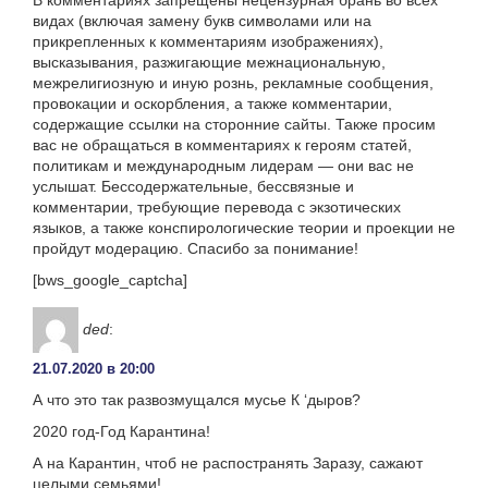
видах (включая замену букв символами или на
прикрепленных к комментариям изображениях),
высказывания, разжигающие межнациональную,
межрелигиозную и иную рознь, рекламные сообщения,
провокации и оскорбления, а также комментарии,
содержащие ссылки на сторонние сайты. Также просим
вас не обращаться в комментариях к героям статей,
политикам и международным лидерам — они вас не
услышат. Бессодержательные, бессвязные и
комментарии, требующие перевода с экзотических
языков, а также конспирологические теории и проекции не
пройдут модерацию. Спасибо за понимание!
[bws_google_captcha]
ded
:
21.07.2020 в 20:00
А что это так развозмущался мусье К ‘дыров?
2020 год-Год Карантина!
А на Карантин, чтоб не распостранять Заразу, сажают
целыми семьями!