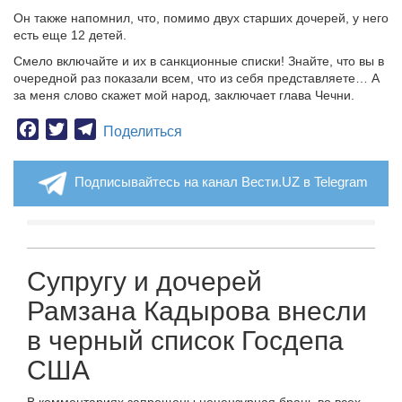
Он также напомнил, что, помимо двух старших дочерей, у него
есть еще 12 детей.
Смело включайте и их в санкционные списки! Знайте, что вы в
очередной раз показали всем, что из себя представляете… А
за меня слово скажет мой народ, заключает глава Чечни.
Facebook
Twitter
Telegram
Поделиться
Подписывайтесь на канал Вести.UZ в Telegram
Cупругу и дочерей
Рамзана Кадырова внесли
в черный список Госдепа
США
В комментариях запрещены нецензурная брань во всех