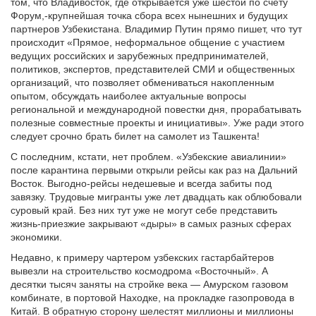
том, что Владивосток, где открывается уже шестой по счету
Форум,-крупнейшая точка сбора всех нынешних и будущих
партнеров Узбекистана. Владимир Путин прямо пишет, что тут
происходит «Прямое, неформальное общение с участием
ведущих российских и зарубежных предпринимателей,
политиков, экспертов, представителей СМИ и общественных
организаций, что позволяет обмениваться накопленным
опытом, обсуждать наиболее актуальные вопросы
региональной и международной повестки дня, прорабатывать
полезные совместные проекты и инициативы». Уже ради этого
следует срочно брать билет на самолет из Ташкента!
С последним, кстати, нет проблем. «Узбекские авиалинии»
после карантина первыми открыли рейсы как раз на Дальний
Восток. Выгодно-рейсы недешевые и всегда забиты под
завязку. Трудовые мигранты уже лет двадцать как облюбовали
суровый край. Без них тут уже не могут себе представить
жизнь-приезжие закрывают «дыры» в самых разных сферах
экономики.
Недавно, к примеру чартером узбекских гастарбайтеров
вывезли на строительство космодрома «Восточный». А
десятки тысяч заняты на стройке века — Амурском газовом
комбинате, в портовой Находке, на прокладке газопровода в
Китай. В обратную сторону шелестят миллионы и миллионы