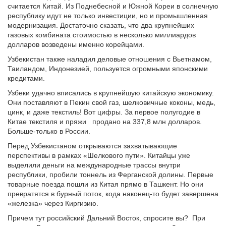
считается Китай. Из Поднебесной и Южной Кореи в солнечную
республику идут не только инвестиции, но и промышленная
модернизация. Достаточно сказать, что два крупнейших
газовых комбината стоимостью в несколько миллиардов
долларов возведены именно корейцами.
Узбекистан также наладил деловые отношения с Вьетнамом,
Таиландом, Индонезией, пользуется огромными японскими
кредитами.
Узбеки удачно вписались в крупнейшую китайскую экономику.
Они поставляют в Пекин свой газ, шелковичные коконы, медь,
цинк, и даже текстиль! Вот цифры. За первое полугодие в
Китае текстиля и пряжи продано на 337,8 млн долларов.
Больше-только в России.
Перед Узбекистаном открываются захватывающие
перспективы в рамках «Шелкового пути». Китайцы уже
выделили деньги на международные трассы внутри
республики, пробили тоннель из Ферганской долины. Первые
товарные поезда пошли из Китая прямо в Ташкент. Но они
превратятся в бурный поток, кода наконец-то будет завершена
«железка» через Киргизию.
Причем тут российский Дальний Восток, спросите вы? При