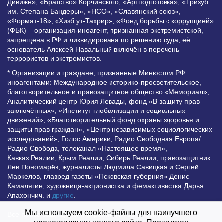
Дивижн», «Братство» Корчинского, «Артподготовка», «Тризуб
им. Степана Бандеры», «НСО», «Славянский союз»,
«Формат-18», «Хизб ут-Тахрир», «Фонд борьбы с коррупцией»
(ФБК) – организация-иноагент, признанная экстремистской,
запрещена в РФ и ликвидирована по решению суда; её
основатель Алексей Навальный включён в перечень
террористов и экстремистов.
* Организации и граждане, признанные Минюстом РФ
иноагентами: Международное историко-просветительское,
благотворительное и правозащитное общество «Мемориал»,
Аналитический центр Юрия Левады, фонд «В защиту прав
заключённых», «Институт глобализации и социальных
движений», «Благотворительный фонд охраны здоровья и
защиты прав граждан», «Центр независимых социологических
исследований», Голос Америки, Радио Свободная Европа/
Радио Свобода, телеканал «Настоящее время»,
Кавказ.Реалии, Крым.Реалии, Сибирь.Реалии, правозащитник
Лев Пономарёв, журналисты Людмила Савицкая и Сергей
Маркелов, главред газеты «Псковская губерния» Денис
Камалягин, художница-акционистка и фемактивистка Дарья
Апахончич. и
другие
.
Мы используем cookie-файлы для наилучшего
Все права защищены и охраняются законом. Любое