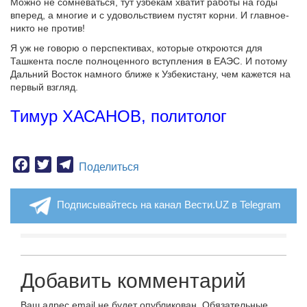
Можно не сомневаться, тут узбекам хватит работы на годы
вперед, а многие и с удовольствием пустят корни. И главное-
никто не против!
Я уж не говорю о перспективах, которые откроются для
Ташкента после полноценного вступления в ЕАЭС. И потому
Дальний Восток намного ближе к Узбекистану, чем кажется на
первый взгляд.
Тимур ХАСАНОВ, политолог
Facebook
Twitter
Telegram
Поделиться
Подписывайтесь на канал Вести.UZ в Telegram
Добавить комментарий
Ваш адрес email не будет опубликован.
Обязательные