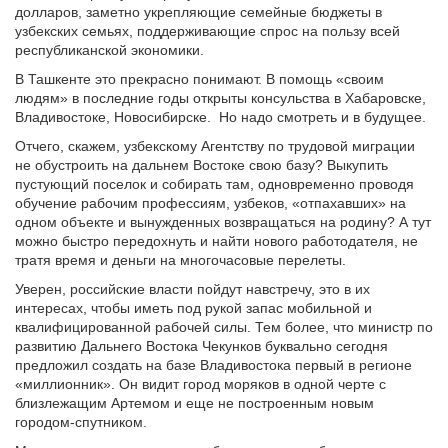
долларов, заметно укрепляющие семейные бюджеты в
узбекских семьях, поддерживающие спрос на пользу всей
республиканской экономики.
В Ташкенте это прекрасно понимают. В помощь «своим
людям» в последние годы открыты консульства в Хабаровске,
Владивостоке, Новосибирске. Но надо смотреть и в будущее.
Отчего, скажем, узбекскому Агентству по трудовой миграции
не обустроить на дальнем Востоке свою базу? Выкупить
пустующий поселок и собирать там, одновременно проводя
обучение рабочим профессиям, узбеков, «отпахавших» на
одном объекте и вынужденных возвращаться на родину? А тут
можно быстро передохнуть и найти нового работодателя, не
тратя время и деньги на многочасовые перелеты.
Уверен, российские власти пойдут навстречу, это в их
интересах, чтобы иметь под рукой запас мобильной и
квалифицированной рабочей силы. Тем более, что министр по
развитию Дальнего Востока Чекунков буквально сегодня
предложил создать на базе Владивостока первый в регионе
«миллионник». Он видит город моряков в одной черте с
близлежащим Артемом и еще не построенным новым
городом-спутником.