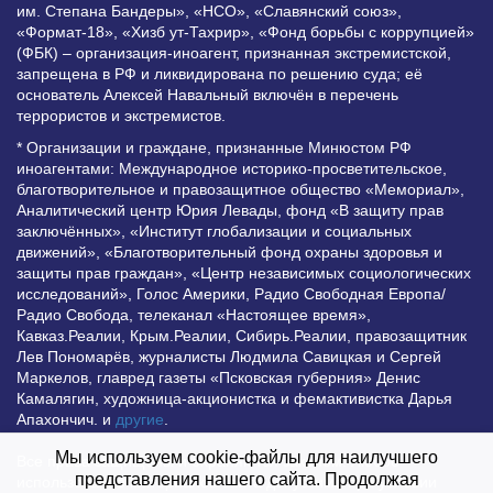
им. Степана Бандеры», «НСО», «Славянский союз»,
«Формат-18», «Хизб ут-Тахрир», «Фонд борьбы с коррупцией»
(ФБК) – организация-иноагент, признанная экстремистской,
запрещена в РФ и ликвидирована по решению суда; её
основатель Алексей Навальный включён в перечень
террористов и экстремистов.
* Организации и граждане, признанные Минюстом РФ
иноагентами: Международное историко-просветительское,
благотворительное и правозащитное общество «Мемориал»,
Аналитический центр Юрия Левады, фонд «В защиту прав
заключённых», «Институт глобализации и социальных
движений», «Благотворительный фонд охраны здоровья и
защиты прав граждан», «Центр независимых социологических
исследований», Голос Америки, Радио Свободная Европа/
Радио Свобода, телеканал «Настоящее время»,
Кавказ.Реалии, Крым.Реалии, Сибирь.Реалии, правозащитник
Лев Пономарёв, журналисты Людмила Савицкая и Сергей
Маркелов, главред газеты «Псковская губерния» Денис
Камалягин, художница-акционистка и фемактивистка Дарья
Апахончич. и
другие
.
Мы используем cookie-файлы для наилучшего
Все права защищены и охраняются законом. Любое
представления нашего сайта. Продолжая
использование материалов сайта допустимо при условии