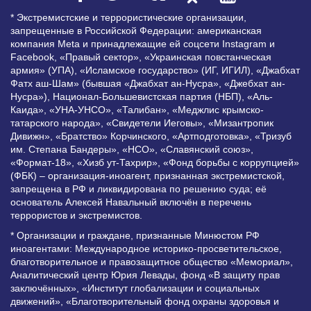
* Экстремистские и террористические организации,
запрещенные в Российской Федерации: американская
компания Meta и принадлежащие ей соцсети Instagram и
Facebook, «Правый сектор», «Украинская повстанческая
армия» (УПА), «Исламское государство» (ИГ, ИГИЛ), «Джабхат
Фатх аш-Шам» (бывшая «Джабхат ан-Нусра», «Джебхат ан-
Нусра»), Национал-Большевистская партия (НБП), «Аль-
Каида», «УНА-УНСО», «Талибан», «Меджлис крымско-
татарского народа», «Свидетели Иеговы», «Мизантропик
Дивижн», «Братство» Корчинского, «Артподготовка», «Тризуб
им. Степана Бандеры», «НСО», «Славянский союз»,
«Формат-18», «Хизб ут-Тахрир», «Фонд борьбы с коррупцией»
(ФБК) – организация-иноагент, признанная экстремистской,
запрещена в РФ и ликвидирована по решению суда; её
основатель Алексей Навальный включён в перечень
террористов и экстремистов.
* Организации и граждане, признанные Минюстом РФ
иноагентами: Международное историко-просветительское,
благотворительное и правозащитное общество «Мемориал»,
Аналитический центр Юрия Левады, фонд «В защиту прав
заключённых», «Институт глобализации и социальных
движений», «Благотворительный фонд охраны здоровья и