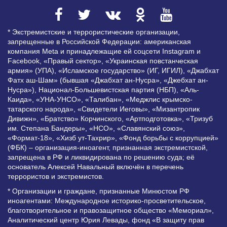
* Экстремистские и террористические организации,
запрещенные в Российской Федерации: американская
компания Meta и принадлежащие ей соцсети Instagram и
Facebook, «Правый сектор», «Украинская повстанческая
армия» (УПА), «Исламское государство» (ИГ, ИГИЛ), «Джабхат
Фатх аш-Шам» (бывшая «Джабхат ан-Нусра», «Джебхат ан-
Нусра»), Национал-Большевистская партия (НБП), «Аль-
Каида», «УНА-УНСО», «Талибан», «Меджлис крымско-
татарского народа», «Свидетели Иеговы», «Мизантропик
Дивижн», «Братство» Корчинского, «Артподготовка», «Тризуб
им. Степана Бандеры», «НСО», «Славянский союз»,
«Формат-18», «Хизб ут-Тахрир», «Фонд борьбы с коррупцией»
(ФБК) – организация-иноагент, признанная экстремистской,
запрещена в РФ и ликвидирована по решению суда; её
основатель Алексей Навальный включён в перечень
террористов и экстремистов.
* Организации и граждане, признанные Минюстом РФ
иноагентами: Международное историко-просветительское,
благотворительное и правозащитное общество «Мемориал»,
Аналитический центр Юрия Левады, фонд «В защиту прав