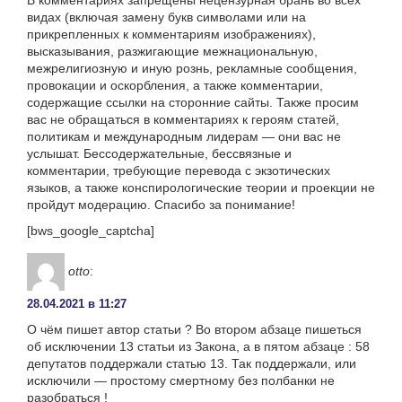
В комментариях запрещены нецензурная брань во всех
видах (включая замену букв символами или на
прикрепленных к комментариям изображениях),
высказывания, разжигающие межнациональную,
межрелигиозную и иную рознь, рекламные сообщения,
провокации и оскорбления, а также комментарии,
содержащие ссылки на сторонние сайты. Также просим
вас не обращаться в комментариях к героям статей,
политикам и международным лидерам — они вас не
услышат. Бессодержательные, бессвязные и
комментарии, требующие перевода с экзотических
языков, а также конспирологические теории и проекции не
пройдут модерацию. Спасибо за понимание!
[bws_google_captcha]
otto
:
28.04.2021 в 11:27
О чём пишет автор статьи ? Во втором абзаце пишеться
об исключении 13 статьи из Закона, а в пятом абзаце : 58
депутатов поддержали статью 13. Так поддержали, или
исключили — простому смертному без полбанки не
разобраться !