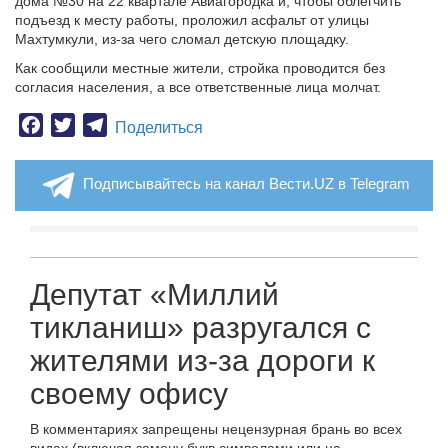
дома №30 на 22 квартале Авиагородка и, чтобы облегчить
подъезд к месту работы, проложил асфальт от улицы
Махтумкули, из-за чего сломал детскую площадку.
Как сообщили местные жители, стройка проводится без
согласия населения, а все ответственные лица молчат.
Facebook
Twitter
Telegram
Поделиться
Подписывайтесь на канал Вести.UZ в Telegram
Депутат «Миллий
тикланиш» разругался с
жителями из-за дороги к
своему офису
В комментариях запрещены нецензурная брань во всех
видах (включая замену букв символами или на