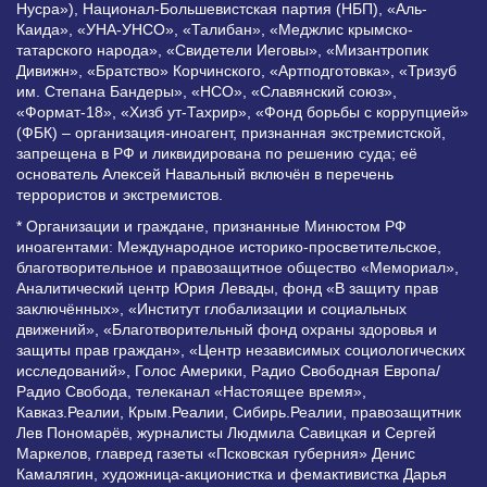
Нусра»), Национал-Большевистская партия (НБП), «Аль-
Каида», «УНА-УНСО», «Талибан», «Меджлис крымско-
татарского народа», «Свидетели Иеговы», «Мизантропик
Дивижн», «Братство» Корчинского, «Артподготовка», «Тризуб
им. Степана Бандеры», «НСО», «Славянский союз»,
«Формат-18», «Хизб ут-Тахрир», «Фонд борьбы с коррупцией»
(ФБК) – организация-иноагент, признанная экстремистской,
запрещена в РФ и ликвидирована по решению суда; её
основатель Алексей Навальный включён в перечень
террористов и экстремистов.
* Организации и граждане, признанные Минюстом РФ
иноагентами: Международное историко-просветительское,
благотворительное и правозащитное общество «Мемориал»,
Аналитический центр Юрия Левады, фонд «В защиту прав
заключённых», «Институт глобализации и социальных
движений», «Благотворительный фонд охраны здоровья и
защиты прав граждан», «Центр независимых социологических
исследований», Голос Америки, Радио Свободная Европа/
Радио Свобода, телеканал «Настоящее время»,
Кавказ.Реалии, Крым.Реалии, Сибирь.Реалии, правозащитник
Лев Пономарёв, журналисты Людмила Савицкая и Сергей
Маркелов, главред газеты «Псковская губерния» Денис
Камалягин, художница-акционистка и фемактивистка Дарья