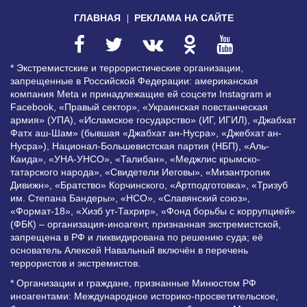
ГЛАВНАЯ
РЕКЛАМА НА САЙТЕ
* Экстремистские и террористические организации,
запрещенные в Российской Федерации: американская
компания Meta и принадлежащие ей соцсети Instagram и
Facebook, «Правый сектор», «Украинская повстанческая
армия» (УПА), «Исламское государство» (ИГ, ИГИЛ), «Джабхат
Фатх аш-Шам» (бывшая «Джабхат ан-Нусра», «Джебхат ан-
Нусра»), Национал-Большевистская партия (НБП), «Аль-
Каида», «УНА-УНСО», «Талибан», «Меджлис крымско-
татарского народа», «Свидетели Иеговы», «Мизантропик
Дивижн», «Братство» Корчинского, «Артподготовка», «Тризуб
им. Степана Бандеры», «НСО», «Славянский союз»,
«Формат-18», «Хизб ут-Тахрир», «Фонд борьбы с коррупцией»
(ФБК) – организация-иноагент, признанная экстремистской,
запрещена в РФ и ликвидирована по решению суда; её
основатель Алексей Навальный включён в перечень
террористов и экстремистов.
* Организации и граждане, признанные Минюстом РФ
иноагентами: Международное историко-просветительское,