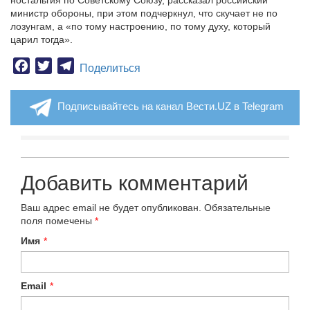
ностальгия по Советскому Союзу, рассказал российский
министр обороны, при этом подчеркнул, что скучает не по
лозунгам, а «по тому настроению, по тому духу, который
царил тогда».
Facebook
Twitter
Telegram
Поделиться
Подписывайтесь на канал Вести.UZ в Telegram
Добавить комментарий
Ваш адрес email не будет опубликован.
Обязательные
поля помечены
*
Имя
*
Email
*