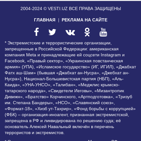
2004-2024 © VESTI.UZ
ВСЕ ПРАВА ЗАЩИЩЕНЫ
ГЛАВНАЯ
РЕКЛАМА НА САЙТЕ
* Экстремистские и террористические организации,
запрещенные в Российской Федерации: американская
компания Meta и принадлежащие ей соцсети Instagram и
Facebook, «Правый сектор», «Украинская повстанческая
армия» (УПА), «Исламское государство» (ИГ, ИГИЛ), «Джабхат
Фатх аш-Шам» (бывшая «Джабхат ан-Нусра», «Джебхат ан-
Нусра»), Национал-Большевистская партия (НБП), «Аль-
Каида», «УНА-УНСО», «Талибан», «Меджлис крымско-
татарского народа», «Свидетели Иеговы», «Мизантропик
Дивижн», «Братство» Корчинского, «Артподготовка», «Тризуб
им. Степана Бандеры», «НСО», «Славянский союз»,
«Формат-18», «Хизб ут-Тахрир», «Фонд борьбы с коррупцией»
(ФБК) – организация-иноагент, признанная экстремистской,
запрещена в РФ и ликвидирована по решению суда; её
основатель Алексей Навальный включён в перечень
террористов и экстремистов.