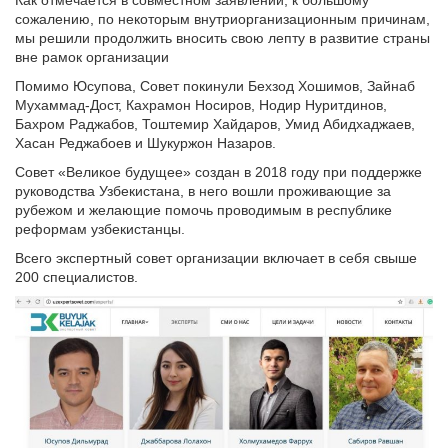
Как отмечается в совместном заявлении, к большому
сожалению, по некоторым внутриорганизационным причинам,
мы решили продолжить вносить свою лепту в развитие страны
вне рамок организации
Помимо Юсупова, Совет покинули Бехзод Хошимов, Зайнаб
Мухаммад-Дост, Кахрамон Носиров, Нодир Нуритдинов,
Бахром Раджабов, Тоштемир Хайдаров, Умид Абидхаджаев,
Хасан Реджабоев и Шукуржон Назаров.
Совет «Великое будущее» создан в 2018 году при поддержке
руководства Узбекистана, в него вошли проживающие за
рубежом и желающие помочь проводимым в республике
реформам узбекистанцы.
Всего экспертный совет организации включает в себя свыше
200 специалистов.