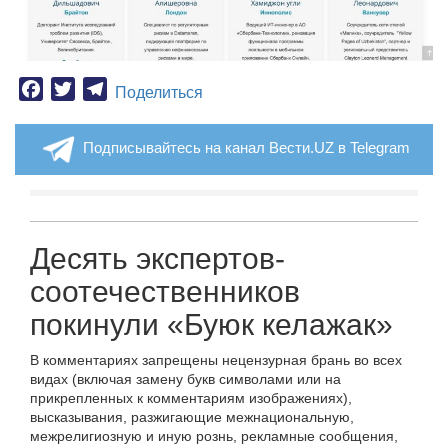
Facebook
Twitter
Telegram
Поделиться
Подписывайтесь на канал Вести.UZ в Telegram
Десять экспертов-
cоотечественников
покинули «Буюк келажак»
В комментариях запрещены нецензурная брань во всех
видах (включая замену букв символами или на
прикрепленных к комментариям изображениях),
высказывания, разжигающие межнациональную,
межрелигиозную и иную рознь, рекламные сообщения,