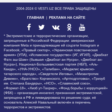
2004-2024 © VESTI.UZ
ВСЕ ПРАВА ЗАЩИЩЕНЫ
ГЛАВНАЯ
РЕКЛАМА НА САЙТЕ
* Экстремистские и террористические организации,
запрещенные в Российской Федерации: американская
компания Meta и принадлежащие ей соцсети Instagram и
Facebook, «Правый сектор», «Украинская повстанческая
армия» (УПА), «Исламское государство» (ИГ, ИГИЛ), «Джабхат
Фатх аш-Шам» (бывшая «Джабхат ан-Нусра», «Джебхат ан-
Нусра»), Национал-Большевистская партия (НБП), «Аль-
Каида», «УНА-УНСО», «Талибан», «Меджлис крымско-
татарского народа», «Свидетели Иеговы», «Мизантропик
Дивижн», «Братство» Корчинского, «Артподготовка», «Тризуб
им. Степана Бандеры», «НСО», «Славянский союз»,
«Формат-18», «Хизб ут-Тахрир», «Фонд борьбы с коррупцией»
(ФБК) – организация-иноагент, признанная экстремистской,
запрещена в РФ и ликвидирована по решению суда; её
основатель Алексей Навальный включён в перечень
террористов и экстремистов.