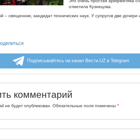
Это очень простая арифметика сч
отметила Кузнецова.
й – священник, кандидат технических наук. У супругов две дочери 
legram
оделиться
Подписывайтесь на канал Вести.UZ в Telegram
ить комментарий
il не будет опубликован.
Обязательные поля помечены
*