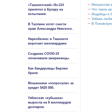
Мигрантам в
«Ташкентский» Ил-114
Что такое к
прилетел в Бухару на
испытания.
Индийцы и 
Узбеки любя
В Псковскую
В Таллине хотят снести
храм Александра Невского.
Наркобизнес в Ташкенте
ворочает миллиардами
Создание COVID-19
оплачивали американцы.
Как бандеровцы Берлин
брали
Мошенники «попросили» за
кредит $420 000.
Узбекская «кубышка»
выросла на 8 миллиардов
долларов.