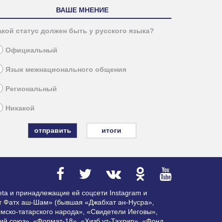
ВАШЕ МНЕНИЕ
акой статус должен быть у русского языка?
Официальный
Язык межнационального общения
Региональный
Никакой
итоги
ta и принадлежащие ей соцсети Instagram и
ат Фатх аш-Шам» (бывшая «Джабхат ан-Нусра»,
мско-татарского народа», «Свидетели Иеговы»,
ий союз», «Формат-18», «Хизб ут-Тахрир», «Фонд