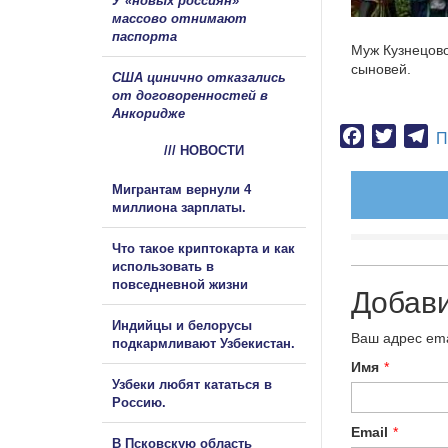
У «новых россиян»
массово отнимают
паспорта
Муж Кузнецово
сыновей.
США цинично отказались
от договоренностей в
Анкоридже
Facebook
Twitter
Te
П
/// НОВОСТИ
Мигрантам вернули 4
миллиона зарплаты.
Что такое криптокарта и как
использовать в
повседневной жизни
Добав
Индийцы и белорусы
Ваш адрес ema
подкармливают Узбекистан.
Имя
*
Узбеки любят кататься в
Россию.
Email
*
В Псковскую область