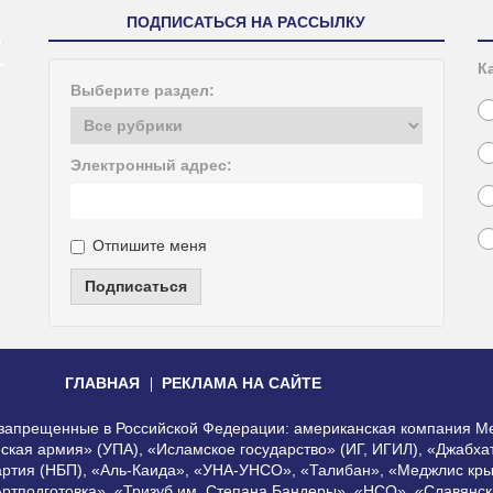
ПОДПИСАТЬСЯ НА РАССЫЛКУ
К
Выберите раздел:
Электронный адрес:
Отпишите меня
Подписаться
ГЛАВНАЯ
РЕКЛАМА НА САЙТЕ
, запрещенные в Российской Федерации: американская компания Me
еская армия» (УПА), «Исламское государство» (ИГ, ИГИЛ), «Джабх
артия (НБП), «Аль-Каида», «УНА-УНСО», «Талибан», «Меджлис кры
Артподготовка», «Тризуб им. Степана Бандеры», «НСО», «Славянск