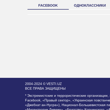
FACEBOOK
ОДНОКЛАССНИКИ
2004-2024 © VESTI.UZ
ВСЕ ПРАВА ЗАЩИЩЕНЫ
* Экстремистские и террористические организации
Facebook, «Правый сектор», «Украинская повстанч
«Джебхат ан-Нусра»), Национал-Большевистская п
«Мизантропик Дивижн», «Братство» Корчинского, «