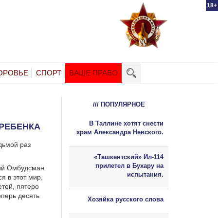
18+
ОРОВЬЕ
СПОРТ
ВАШЕ ПРАВО
/// ПОПУЛЯРНОЕ
В Таллине хотят снести
 РЕБЕНКА
храм Александра Невского.
дьмой раз
«Ташкентский» Ил-114
прилетел в Бухару на
кий Омбудсман
испытания.
я в этот мир,
етей, пятеро
еперь десять
Хозяйка русского слова