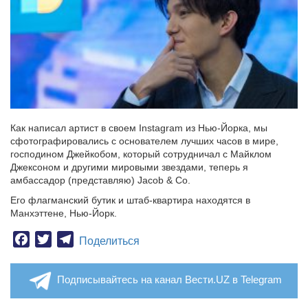
Как написал артист в своем Instagram из Нью-Йорка, мы
сфотографировались с основателем лучших часов в мире,
господином Джейкобом, который сотрудничал с Майклом
Джексоном и другими мировыми звездами, теперь я
амбассадор (представляю) Jacob & Co.
Его флагманский бутик и штаб-квартира находятся в
Манхэттене, Нью-Йорк.
Facebook
Twitter
Telegram
Поделиться
Подписывайтесь на канал Вести.UZ в Telegram