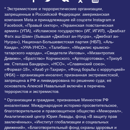
* Экстремистские и террористические организации,
запрещенные в Российской Федерации: американская
компания Meta и принадлежащие ей соцсети Instagram и
Facebook, «Правый сектор», «Украинская повстанческая
армия» (УПА), «Исламское государство» (ИГ, ИГИЛ), «Джабхат
Фатх аш-Шам» (бывшая «Джабхат ан-Нусра», «Джебхат ан-
Нусра»), Национал-Большевистская партия (НБП), «Аль-
Каида», «УНА-УНСО», «Талибан», «Меджлис крымско-
татарского народа», «Свидетели Иеговы», «Мизантропик
Дивижн», «Братство» Корчинского, «Артподготовка», «Тризуб
им. Степана Бандеры», «НСО», «Славянский союз»,
«Формат-18», «Хизб ут-Тахрир», «Фонд борьбы с коррупцией»
(ФБК) – организация-иноагент, признанная экстремистской,
запрещена в РФ и ликвидирована по решению суда; её
основатель Алексей Навальный включён в перечень
террористов и экстремистов.
* Организации и граждане, признанные Минюстом РФ
иноагентами: Международное историко-просветительское,
благотворительное и правозащитное общество «Мемориал»,
Аналитический центр Юрия Левады, фонд «В защиту прав
заключённых», «Институт глобализации и социальных
движений», «Благотворительный фонд охраны здоровья и