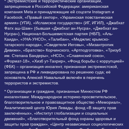
* Экстремистские и террористические организации,
запрещенные в Российской Федерации: американская
компания Meta и принадлежащие ей соцсети Instagram и
Facebook, «Правый сектор», «Украинская повстанческая
армия» (УПА), «Исламское государство» (ИГ, ИГИЛ), «Джабхат
Фатх аш-Шам» (бывшая «Джабхат ан-Нусра», «Джебхат ан-
Нусра»), Национал-Большевистская партия (НБП), «Аль-
Каида», «УНА-УНСО», «Талибан», «Меджлис крымско-
татарского народа», «Свидетели Иеговы», «Мизантропик
Дивижн», «Братство» Корчинского, «Артподготовка», «Тризуб
им. Степана Бандеры», «НСО», «Славянский союз»,
«Формат-18», «Хизб ут-Тахрир», «Фонд борьбы с коррупцией»
(ФБК) – организация-иноагент, признанная экстремистской,
запрещена в РФ и ликвидирована по решению суда; её
основатель Алексей Навальный включён в перечень
террористов и экстремистов.
* Организации и граждане, признанные Минюстом РФ
иноагентами: Международное историко-просветительское,
благотворительное и правозащитное общество «Мемориал»,
Аналитический центр Юрия Левады, фонд «В защиту прав
заключённых», «Институт глобализации и социальных
движений», «Благотворительный фонд охраны здоровья и
защиты прав граждан», «Центр независимых социологических