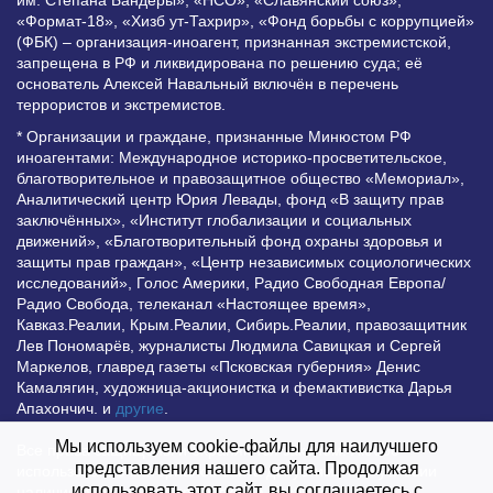
«Формат-18», «Хизб ут-Тахрир», «Фонд борьбы с коррупцией»
(ФБК) – организация-иноагент, признанная экстремистской,
запрещена в РФ и ликвидирована по решению суда; её
основатель Алексей Навальный включён в перечень
террористов и экстремистов.
* Организации и граждане, признанные Минюстом РФ
иноагентами: Международное историко-просветительское,
благотворительное и правозащитное общество «Мемориал»,
Аналитический центр Юрия Левады, фонд «В защиту прав
заключённых», «Институт глобализации и социальных
движений», «Благотворительный фонд охраны здоровья и
защиты прав граждан», «Центр независимых социологических
исследований», Голос Америки, Радио Свободная Европа/
Радио Свобода, телеканал «Настоящее время»,
Кавказ.Реалии, Крым.Реалии, Сибирь.Реалии, правозащитник
Лев Пономарёв, журналисты Людмила Савицкая и Сергей
Маркелов, главред газеты «Псковская губерния» Денис
Камалягин, художница-акционистка и фемактивистка Дарья
Апахончич. и
другие
.
Мы используем cookie-файлы для наилучшего
Все права защищены и охраняются законом. Любое
представления нашего сайта. Продолжая
использование материалов сайта допустимо при условии
использовать этот сайт, вы соглашаетесь с
наличия активной гиперссылки на Vesti.UZ.