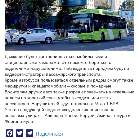
Движение будет контролироваться мобильными и
стационарными камерами. Это поможет бороться с
водителями-нарушителями. Наблюдать за порядком будут и
видеорегистраторы пассажирского транспорта.
Кроме автобусов пользоваться отдельным рядом смогут также
маршрутки и спецавтомобили – скорые и пожарные.
Водителям других авто также разрешат заезжать на отдельные
полосы на короткий срок, чтобы высадить или взять
пассажиров. Нарушителей ждут штрафы от ½ до 1 БРВ.
Уже на следующей неделе «выделенки» появятся на
основных улицах – Алишера Навои, Беруни, Амира Темура и
Фергана йули.
Facebook
Twitter
Telegram
Поделиться