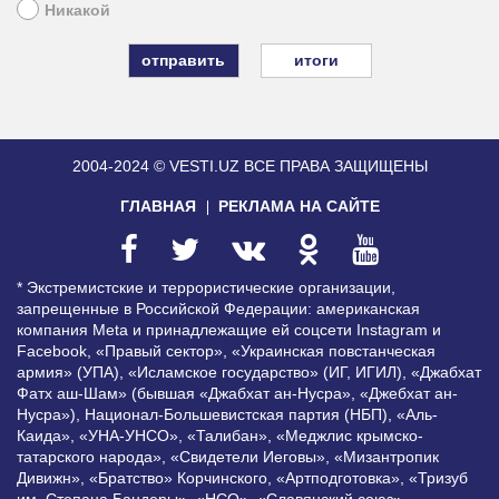
Никакой
итоги
2004-2024 © VESTI.UZ
ВСЕ ПРАВА ЗАЩИЩЕНЫ
ГЛАВНАЯ
РЕКЛАМА НА САЙТЕ
* Экстремистские и террористические организации,
запрещенные в Российской Федерации: американская
компания Meta и принадлежащие ей соцсети Instagram и
Facebook, «Правый сектор», «Украинская повстанческая
армия» (УПА), «Исламское государство» (ИГ, ИГИЛ), «Джабхат
Фатх аш-Шам» (бывшая «Джабхат ан-Нусра», «Джебхат ан-
Нусра»), Национал-Большевистская партия (НБП), «Аль-
Каида», «УНА-УНСО», «Талибан», «Меджлис крымско-
татарского народа», «Свидетели Иеговы», «Мизантропик
Дивижн», «Братство» Корчинского, «Артподготовка», «Тризуб
им. Степана Бандеры», «НСО», «Славянский союз»,