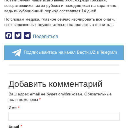
Новые случаи чаще всего выявляются среди граждан,
возвратившихся из-за рубежа и находящихся на карантине,
ведь инкубационный период составляет 14 дней.
По словам медика, главное сейчас изолировать все очаги,
всех зараженных неукоснительно направлять в госпиталь.
Facebook
Twitter
Telegram
Поделиться
Подписывайтесь на канал Вести.UZ в Telegram
Добавить комментарий
Ваш адрес email не будет опубликован.
Обязательные
поля помечены
*
Имя
*
Email
*