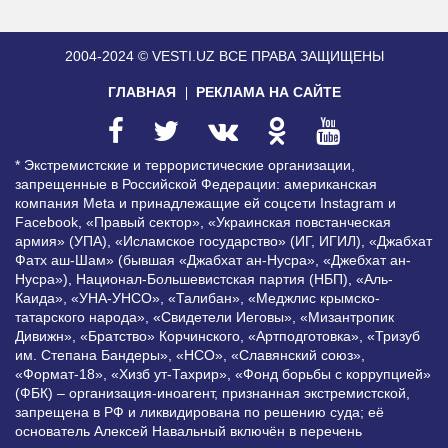
2004-2024 © VESTI.UZ
ВСЕ ПРАВА ЗАЩИЩЕНЫ
ГЛАВНАЯ
РЕКЛАМА НА САЙТЕ
* Экстремистские и террористические организации,
запрещенные в Российской Федерации: американская
компания Meta и принадлежащие ей соцсети Instagram и
Facebook, «Правый сектор», «Украинская повстанческая
армия» (УПА), «Исламское государство» (ИГ, ИГИЛ), «Джабхат
Фатх аш-Шам» (бывшая «Джабхат ан-Нусра», «Джебхат ан-
Нусра»), Национал-Большевистская партия (НБП), «Аль-
Каида», «УНА-УНСО», «Талибан», «Меджлис крымско-
татарского народа», «Свидетели Иеговы», «Мизантропик
Дивижн», «Братство» Корчинского, «Артподготовка», «Тризуб
им. Степана Бандеры», «НСО», «Славянский союз»,
«Формат-18», «Хизб ут-Тахрир», «Фонд борьбы с коррупцией»
(ФБК) – организация-иноагент, признанная экстремистской,
запрещена в РФ и ликвидирована по решению суда; её
основатель Алексей Навальный включён в перечень