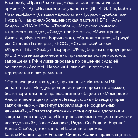
Facebook, «Правый сектор», «Украинская повстанческая
армия» (УПА), «Исламское государство» (ИГ, ИГИЛ), «Джабхат
Фатх аш-Шам» (бывшая «Джабхат ан-Нусра», «Джебхат ан-
Нусра»), Национал-Большевистская партия (НБП), «Аль-
Каида», «УНА-УНСО», «Талибан», «Меджлис крымско-
татарского народа», «Свидетели Иеговы», «Мизантропик
Дивижн», «Братство» Корчинского, «Артподготовка», «Тризуб
им. Степана Бандеры», «НСО», «Славянский союз»,
«Формат-18», «Хизб ут-Тахрир», «Фонд борьбы с коррупцией»
(ФБК) – организация-иноагент, признанная экстремистской,
запрещена в РФ и ликвидирована по решению суда; её
основатель Алексей Навальный включён в перечень
террористов и экстремистов.
* Организации и граждане, признанные Минюстом РФ
иноагентами: Международное историко-просветительское,
благотворительное и правозащитное общество «Мемориал»,
Аналитический центр Юрия Левады, фонд «В защиту прав
заключённых», «Институт глобализации и социальных
движений», «Благотворительный фонд охраны здоровья и
защиты прав граждан», «Центр независимых социологических
исследований», Голос Америки, Радио Свободная Европа/
Радио Свобода, телеканал «Настоящее время»,
Кавказ.Реалии, Крым.Реалии, Сибирь.Реалии, правозащитник