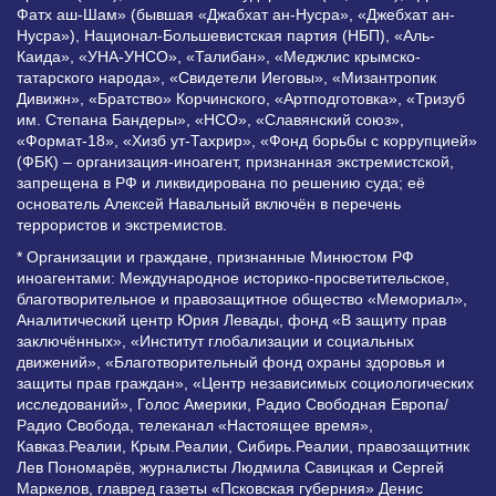
Фатх аш-Шам» (бывшая «Джабхат ан-Нусра», «Джебхат ан-
Нусра»), Национал-Большевистская партия (НБП), «Аль-
Каида», «УНА-УНСО», «Талибан», «Меджлис крымско-
татарского народа», «Свидетели Иеговы», «Мизантропик
Дивижн», «Братство» Корчинского, «Артподготовка», «Тризуб
им. Степана Бандеры», «НСО», «Славянский союз»,
«Формат-18», «Хизб ут-Тахрир», «Фонд борьбы с коррупцией»
(ФБК) – организация-иноагент, признанная экстремистской,
запрещена в РФ и ликвидирована по решению суда; её
основатель Алексей Навальный включён в перечень
террористов и экстремистов.
* Организации и граждане, признанные Минюстом РФ
иноагентами: Международное историко-просветительское,
благотворительное и правозащитное общество «Мемориал»,
Аналитический центр Юрия Левады, фонд «В защиту прав
заключённых», «Институт глобализации и социальных
движений», «Благотворительный фонд охраны здоровья и
защиты прав граждан», «Центр независимых социологических
исследований», Голос Америки, Радио Свободная Европа/
Радио Свобода, телеканал «Настоящее время»,
Кавказ.Реалии, Крым.Реалии, Сибирь.Реалии, правозащитник
Лев Пономарёв, журналисты Людмила Савицкая и Сергей
Маркелов, главред газеты «Псковская губерния» Денис