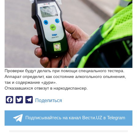
Проверки будут делать при помощи специального тестера.
Аппарат определит, как состояние алкогольного опьянения,
так и содержание «дури».
Отказавшихся отвезут в наркодиспансер.
Facebook
Twitter
Telegram
Поделиться
Подписывайтесь на канал Вести.UZ в Telegram