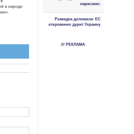
 в
нарасхват.
ей в народе
ами».
Разведка доложила: ЕС
откровенно дурит Украину
/// РЕКЛАМА