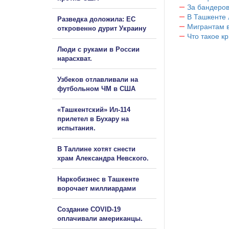
За бандеров
В Ташкенте 
Разведка доложила: ЕС
Мигрантам в
откровенно дурит Украину
Что такое к
Люди с руками в России
нарасхват.
Узбеков отлавливали на
футбольном ЧМ в США
«Ташкентский» Ил-114
прилетел в Бухару на
испытания.
В Таллине хотят снести
храм Александра Невского.
Наркобизнес в Ташкенте
ворочает миллиардами
Создание COVID-19
оплачивали американцы.