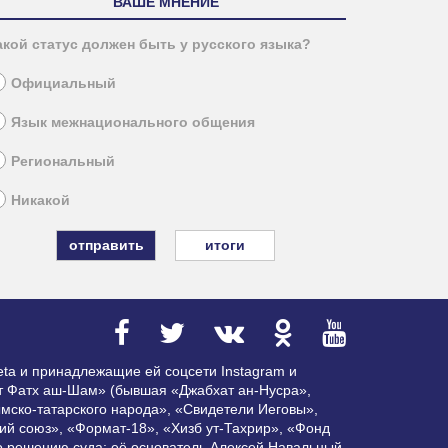
ВАШЕ МНЕНИЕ
акой статус должен быть у русского языка?
Официальный
Язык межнационального общения
Региональный
Никакой
итоги
ta и принадлежащие ей соцсети Instagram и
ат Фатх аш-Шам» (бывшая «Джабхат ан-Нусра»,
мско-татарского народа», «Свидетели Иеговы»,
ий союз», «Формат-18», «Хизб ут-Тахрир», «Фонд
по решению суда; её основатель Алексей Навальный