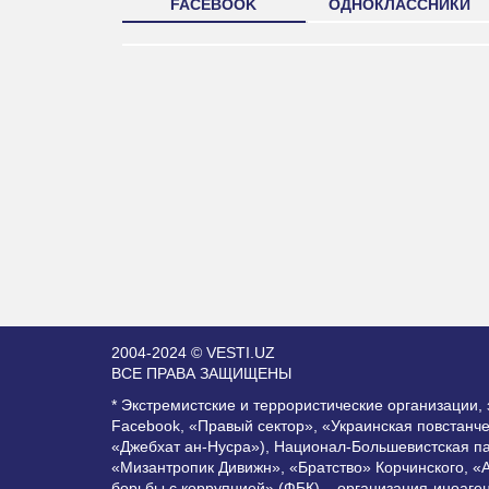
FACEBOOK
ОДНОКЛАССНИКИ
2004-2024 © VESTI.UZ
ВСЕ ПРАВА ЗАЩИЩЕНЫ
* Экстремистские и террористические организации
Facebook, «Правый сектор», «Украинская повстанч
«Джебхат ан-Нусра»), Национал-Большевистская п
«Мизантропик Дивижн», «Братство» Корчинского, «
борьбы с коррупцией» (ФБК) – организация-иноаге