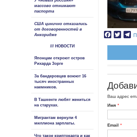
У «новых россиян»
массово отнимают
паспорта
США цинично отказались
от договоренностей в
Facebook
Twitter
Te
Анкоридже
П
/// НОВОСТИ
Японцам откроют остров
Рихарда Зорге
За бандеровцев воюют 16
тысяч иностранных
Добав
наемников.
Ваш адрес ema
В Ташкенте любят жениться
на старухах.
Имя
*
Мигрантам вернули 4
миллиона зарплаты.
Email
*
Что такое криптокарта и как