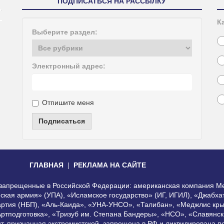
ПОДПИСАТЬСЯ НА РАССЫЛКУ
К
Выберите раздел:
Электронный адрес:
Отпишите меня
Подписаться
ГЛАВНАЯ
РЕКЛАМА НА САЙТЕ
, запрещенные в Российской Федерации: американская компания Me
еская армия» (УПА), «Исламское государство» (ИГ, ИГИЛ), «Джабх
артия (НБП), «Аль-Каида», «УНА-УНСО», «Талибан», «Меджлис кры
Артподготовка», «Тризуб им. Степана Бандеры», «НСО», «Славянск
нт, признанная экстремистской, запрещена в РФ и ликвидирована 