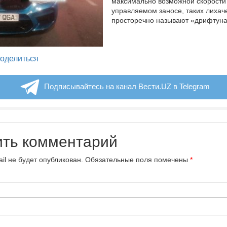
максимально возможной скорости
управляемом заносе, таких лихач
просторечно называют «дрифтун
legram
оделиться
Подписывайтесь на канал Вести.UZ в Telegram
ить комментарий
il не будет опубликован.
Обязательные поля помечены
*