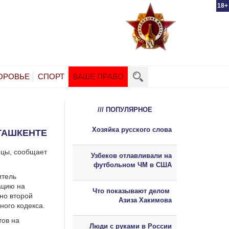
18+
ОРОВЬЕ
СПОРТ
ВАШЕ ПРАВО
/// ПОПУЛЯРНОЕ
Хозяйка русского слова
ТАШКЕНТЕ
ицы, сообщает
Узбеков отлавливали на
футбольном ЧМ в США
итель
ацию на
Что показывают делом
сно второй
Азиза Хакимова
ного кодекса.
тов на
Люди с руками в России