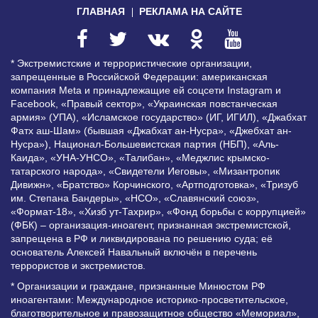
ГЛАВНАЯ
РЕКЛАМА НА САЙТЕ
* Экстремистские и террористические организации,
запрещенные в Российской Федерации: американская
компания Meta и принадлежащие ей соцсети Instagram и
Facebook, «Правый сектор», «Украинская повстанческая
армия» (УПА), «Исламское государство» (ИГ, ИГИЛ), «Джабхат
Фатх аш-Шам» (бывшая «Джабхат ан-Нусра», «Джебхат ан-
Нусра»), Национал-Большевистская партия (НБП), «Аль-
Каида», «УНА-УНСО», «Талибан», «Меджлис крымско-
татарского народа», «Свидетели Иеговы», «Мизантропик
Дивижн», «Братство» Корчинского, «Артподготовка», «Тризуб
им. Степана Бандеры», «НСО», «Славянский союз»,
«Формат-18», «Хизб ут-Тахрир», «Фонд борьбы с коррупцией»
(ФБК) – организация-иноагент, признанная экстремистской,
запрещена в РФ и ликвидирована по решению суда; её
основатель Алексей Навальный включён в перечень
террористов и экстремистов.
* Организации и граждане, признанные Минюстом РФ
иноагентами: Международное историко-просветительское,
благотворительное и правозащитное общество «Мемориал»,