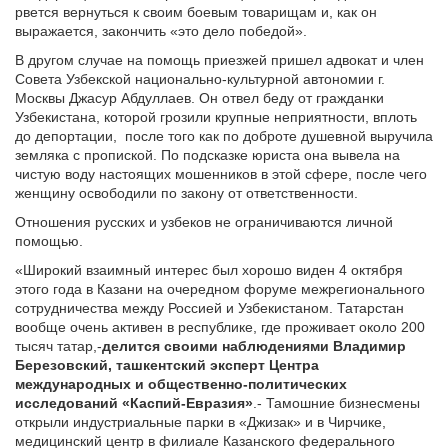
рвется вернуться к своим боевым товарищам и, как он
выражается, закончить «это дело победой».
В другом случае на помощь приезжей пришел адвокат и член
Совета Узбекской национально-культурной автономии г.
Москвы Джасур Абдуллаев. Он отвел беду от гражданки
Узбекистана, которой грозили крупные неприятности, вплоть
до депортации, после того как по доброте душевной выручила
земляка с пропиской. По подсказке юриста она вывела на
чистую воду настоящих мошенников в этой сфере, после чего
женщину освободили по закону от ответственности.
Отношения русских и узбеков не ограничиваются личной
помощью.
«Широкий взаимный интерес был хорошо виден 4 октября
этого года в Казани на очередном форуме межрегионального
сотрудничества между Россией и Узбекистаном. Татарстан
вообще очень активен в республике, где проживает около 200
тысяч татар,-
делится своими наблюдениями Владимир
Березовский, ташкентский эксперт Центра
международных и общественно-политических
исследований «Каспий-Евразия»
.- Тамошние бизнесмены
открыли индустриальные парки в «Джизак» и в Чирчике,
медицинский центр в филиале Казанского федерального