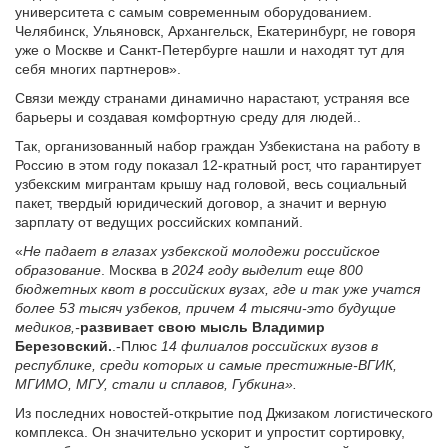
университета с самым современным оборудованием.
Челябинск, Ульяновск, Архангельск, Екатеринбург, не говоря
уже о Москве и Санкт-Петербурге нашли и находят тут для
себя многих партнеров».
Связи между странами динамично нарастают, устраняя все
барьеры и создавая комфортную среду для людей..
Так, организованный набор граждан Узбекистана на работу в
Россию в этом году показал 12-кратный рост, что гарантирует
узбекским мигрантам крышу над головой, весь социальный
пакет, твердый юридический договор, а значит и верную
зарплату от ведущих российских компаний.
«
Не падает в глазах узбекской молодежи российское
образование
. Москва в
2024 году выделит еще 800
бюджетных квот в российских вузах, где и так уже учатся
более 53 тысяч узбеков, причем 4 тысячи-это будущие
медиков,-
развивает свою мысль Владимир
Березовский.
.-Плюс
14 филиалов российских вузов в
республике, среди которых и самые престижные-ВГИК,
МГИМО, МГУ, стали и сплавов, Губкина».
Из последних новостей-открытие под Джизаком логистического
комплекса. Он значительно ускорит и упростит сортировку,