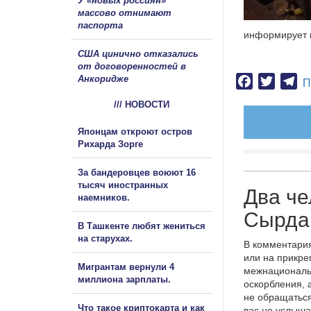
У «новых россиян»
массово отнимают
паспорта
информирует 
США цинично отказались
от договоренностей в
Анкоридже
Facebook
Twitter
Te
П
/// НОВОСТИ
Японцам откроют остров
Рихарда Зорге
За бандеровцев воюют 16
тысяч иностранных
Два че
наемников.
Сырда
В Ташкенте любят жениться
на старухах.
В комментария
или на прикре
Мигрантам вернули 4
межнациональ
миллиона зарплаты.
оскорбления, 
не обращаться
Что такое криптокарта и как
вас не услыша