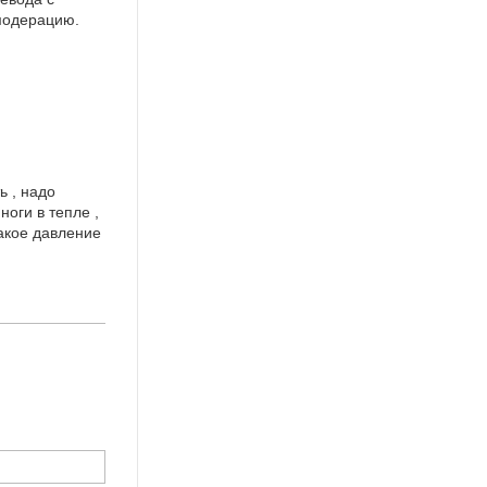
 модерацию.
ь , надо
оги в тепле ,
такое давление