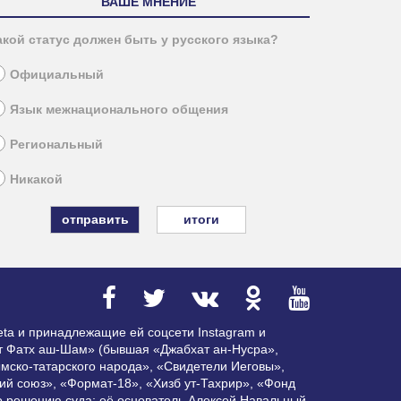
ВАШЕ МНЕНИЕ
акой статус должен быть у русского языка?
Официальный
Язык межнационального общения
Региональный
Никакой
итоги
ta и принадлежащие ей соцсети Instagram и
ат Фатх аш-Шам» (бывшая «Джабхат ан-Нусра»,
мско-татарского народа», «Свидетели Иеговы»,
ий союз», «Формат-18», «Хизб ут-Тахрир», «Фонд
по решению суда; её основатель Алексей Навальный