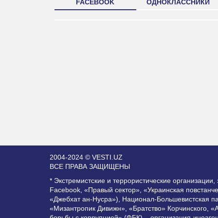
FACEBOOK
ОДНОКЛАССНИКИ
2004-2024 © VESTI.UZ
ВСЕ ПРАВА ЗАЩИЩЕНЫ
* Экстремистские и террористические организации
Facebook, «Правый сектор», «Украинская повстанч
«Джебхат ан-Нусра»), Национал-Большевистская п
«Мизантропик Дивижн», «Братство» Корчинского, «
борьбы с коррупцией» (ФБК) – организация-иноаге