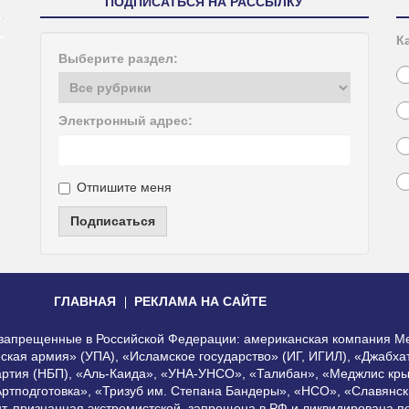
ПОДПИСАТЬСЯ НА РАССЫЛКУ
К
Выберите раздел:
Электронный адрес:
Отпишите меня
Подписаться
ГЛАВНАЯ
РЕКЛАМА НА САЙТЕ
, запрещенные в Российской Федерации: американская компания Me
еская армия» (УПА), «Исламское государство» (ИГ, ИГИЛ), «Джабх
артия (НБП), «Аль-Каида», «УНА-УНСО», «Талибан», «Меджлис кры
Артподготовка», «Тризуб им. Степана Бандеры», «НСО», «Славянск
нт, признанная экстремистской, запрещена в РФ и ликвидирована 