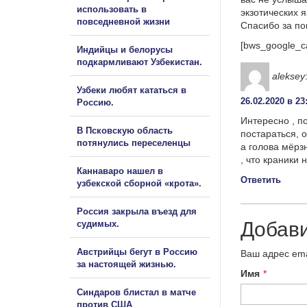
использовать в
экзотических 
повседневной жизни
Спасибо за п
[bws_google_c
Индийцы и белорусы
подкармливают Узбекистан.
aleksey
Узбеки любят кататься в
26.02.2020 в 23
Россию.
Интересно , п
В Псковскую область
постараться, 
потянулись переселенцы
а голова мёрзн
, что краники
Каннаваро нашел в
Ответить
узбекской сборной «крота».
Россия закрыла въезд для
Добав
судимых.
Австрийцы бегут в Россию
Ваш адрес ema
за настоящей жизнью.
Имя
*
Синдаров блистал в матче
против США