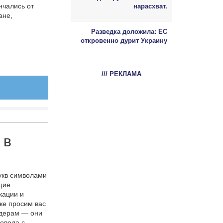
нчались от
нарасхват.
ане,
Разведка доложила: ЕС
откровенно дурит Украину
/// РЕКЛАМА
 в
укв символами
щие
кации и
же просим вас
идерам — они
евода с