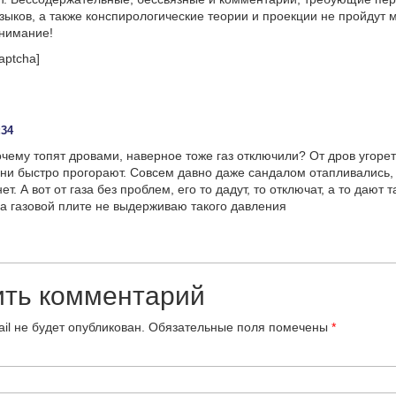
языков, а также конспирологические теории и проекции не пройдут
онимание!
aptcha]
:
:34
очему топят дровами, наверное тоже газ отключили? От дров угорет
они быстро прогорают. Совсем давно даже сандалом отапливались, н
ет. А вот от газа без проблем, его то дадут, то отключат, а то дают 
 на газовой плите не выдерживаю такого давления
ить комментарий
il не будет опубликован.
Обязательные поля помечены
*