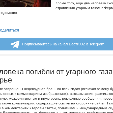
Кроме того, еще два человека ско
отравления угарным газом в Ферг
ведомство.
legram
оделиться
Подписывайтесь на канал Вести.UZ в Telegram
ловека погибли от угарного газа
рье
х запрещены нецензурная брань во всех видах (включая замену б
пленных к комментариям изображениях), высказывания, разжигаю
ную, межрелигиозную и иную рознь, рекламные сообщения, прово
а также комментарии, содержащие ссылки на сторонние сайты. Так
 в комментариях к героям статей, политикам и международным л
т. Бессодержательные, бессвязные и комментарии, требующие пер