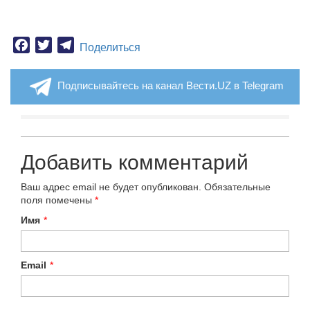
Facebook
Twitter
Telegram
Поделиться
Подписывайтесь на канал Вести.UZ в Telegram
Добавить комментарий
Ваш адрес email не будет опубликован.
Обязательные
поля помечены
*
Имя
*
Email
*