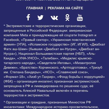
ГЛАВНАЯ
РЕКЛАМА НА САЙТЕ
* Экстремистские и террористические организации,
запрещенные в Российской Федерации: американская
компания Meta и принадлежащие ей соцсети Instagram и
Facebook, «Правый сектор», «Украинская повстанческая
армия» (УПА), «Исламское государство» (ИГ, ИГИЛ), «Джабхат
Фатх аш-Шам» (бывшая «Джабхат ан-Нусра», «Джебхат ан-
Нусра»), Национал-Большевистская партия (НБП), «Аль-
Каида», «УНА-УНСО», «Талибан», «Меджлис крымско-
татарского народа», «Свидетели Иеговы», «Мизантропик
Дивижн», «Братство» Корчинского, «Артподготовка», «Тризуб
им. Степана Бандеры», «НСО», «Славянский союз»,
«Формат-18», «Хизб ут-Тахрир», «Фонд борьбы с коррупцией»
(ФБК) – организация-иноагент, признанная экстремистской,
запрещена в РФ и ликвидирована по решению суда; её
основатель Алексей Навальный включён в перечень
террористов и экстремистов.
* Организации и граждане, признанные Минюстом РФ
иноагентами: Международное историко-просветительское,