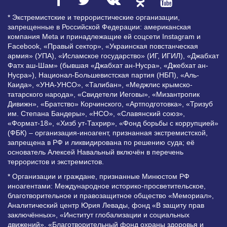
* Экстремистские и террористические организации,
запрещенные в Российской Федерации: американская
компания Meta и принадлежащие ей соцсети Instagram и
Facebook, «Правый сектор», «Украинская повстанческая
армия» (УПА), «Исламское государство» (ИГ, ИГИЛ), «Джабхат
Фатх аш-Шам» (бывшая «Джабхат ан-Нусра», «Джебхат ан-
Нусра»), Национал-Большевистская партия (НБП), «Аль-
Каида», «УНА-УНСО», «Талибан», «Меджлис крымско-
татарского народа», «Свидетели Иеговы», «Мизантропик
Дивижн», «Братство» Корчинского, «Артподготовка», «Тризуб
им. Степана Бандеры», «НСО», «Славянский союз»,
«Формат-18», «Хизб ут-Тахрир», «Фонд борьбы с коррупцией»
(ФБК) – организация-иноагент, признанная экстремистской,
запрещена в РФ и ликвидирована по решению суда; её
основатель Алексей Навальный включён в перечень
террористов и экстремистов.
* Организации и граждане, признанные Минюстом РФ
иноагентами: Международное историко-просветительское,
благотворительное и правозащитное общество «Мемориал»,
Аналитический центр Юрия Левады, фонд «В защиту прав
заключённых», «Институт глобализации и социальных
движений», «Благотворительный фонд охраны здоровья и