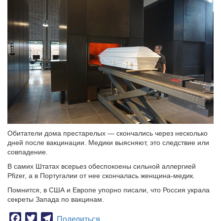
Обитатели дома престарелых — скончались через несколько
дней после вакцинации. Медики выясняют, это следствие или
совпадение.
В самих Штатах всерьез обеспокоены сильной аллергией
Pfizer, а в Португалии от нее скончалась женщина-медик.
Помнится, в США и Европе упорно писали, что Россия украла
секреты Запада по вакцинам.
Facebook
Twitter
Telegram
Поделиться